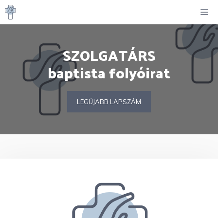
Kilépés
M
a
tartalomba
SZOLGATÁRS
baptista folyóirat
LEGÚJABB LAPSZÁM