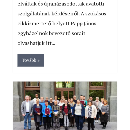
elváltak és újraházasodottak avatotti
szolgálatának kérdéseiről. A szokásos
cikkismertető helyett Papp János
egyházelnök bevezető sorait
olvashatjuk itt...
Tovább »