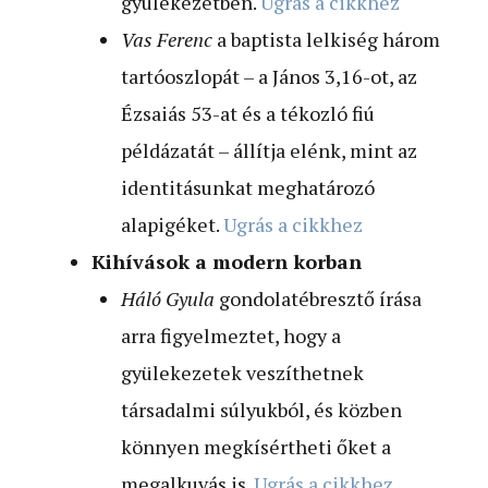
gyülekezetben.
Ugrás a cikkhez
Vas Ferenc
a baptista lelkiség három
tartóoszlopát – a János 3,16-ot, az
Ézsaiás 53-at és a tékozló fiú
példázatát – állítja elénk, mint az
identitásunkat meghatározó
alapigéket.
Ugrás a cikkhez
Kihívások a modern korban
Háló Gyula
gondolatébresztő írása
arra figyelmeztet, hogy a
gyülekezetek veszíthetnek
társadalmi súlyukból, és közben
könnyen megkísértheti őket a
megalkuvás is.
Ugrás a cikkhez