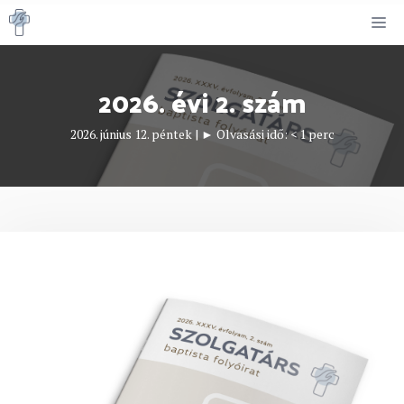
Kilépés
M
a
tartalomba
2026. évi 2. szám
2026. június 12. péntek
|
► Olvasási idő:
< 1
perc