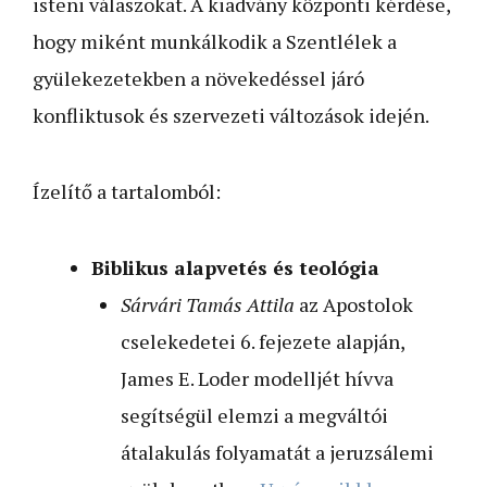
isteni válaszokat. A kiadvány központi kérdése,
hogy miként munkálkodik a Szentlélek a
gyülekezetekben a növekedéssel járó
konfliktusok és szervezeti változások idején.
Ízelítő a tartalomból:
Biblikus alapvetés és teológia
Sárvári Tamás Attila
az Apostolok
cselekedetei 6. fejezete alapján,
James E. Loder modelljét hívva
segítségül elemzi a megváltói
átalakulás folyamatát a jeruzsálemi