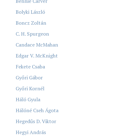
Bennie Carver
Bolyki László
Boncz Zoltán
C. H. Spurgeon
Candace McMahan
Edgar V. McKnight
Fekete Csaba
Győri Gábor
Győri Kornél
Háló Gyula
Hálóné Cseh Ágota
Hegedűs D. Viktor
Hegyi András