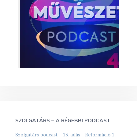
SZOLGATÁRS – A RÉGEBBI PODCAST
Szolgatárs podcast – 13. adás – Reformáció 1. –