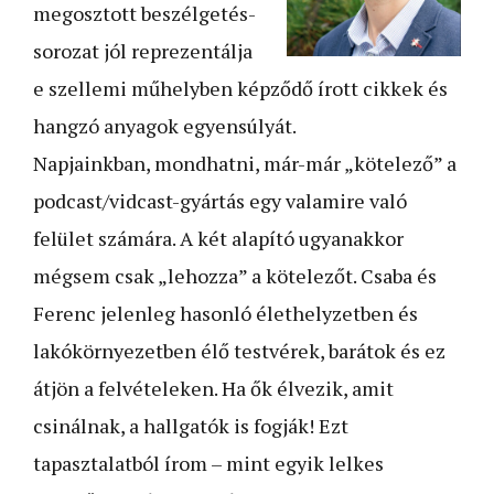
megosztott beszélgetés-
sorozat jól reprezentálja
e szellemi műhelyben képződő írott cikkek és
hangzó anyagok egyensúlyát.
Napjainkban, mondhatni, már-már „kötelező” a
podcast/vidcast-gyártás egy valamire való
felület számára. A két alapító ugyanakkor
mégsem csak „lehozza” a kötelezőt. Csaba és
Ferenc jelenleg hasonló élethelyzetben és
lakókörnyezetben élő testvérek, barátok és ez
átjön a felvételeken. Ha ők élvezik, amit
csinálnak, a hallgatók is fogják! Ezt
tapasztalatból írom – mint egyik lelkes