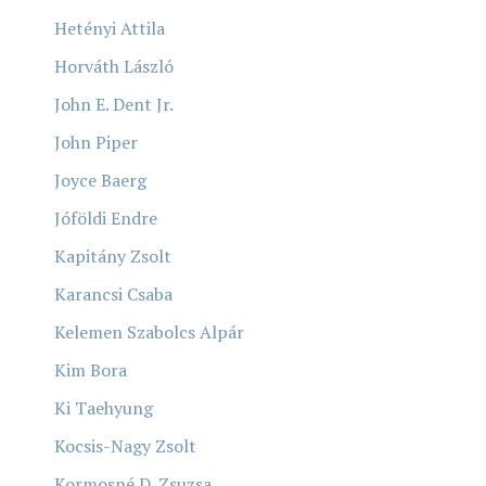
Hetényi Attila
Horváth László
John E. Dent Jr.
John Piper
Joyce Baerg
Jóföldi Endre
Kapitány Zsolt
Karancsi Csaba
Kelemen Szabolcs Alpár
Kim Bora
Ki Taehyung
Kocsis-Nagy Zsolt
Kormosné D. Zsuzsa