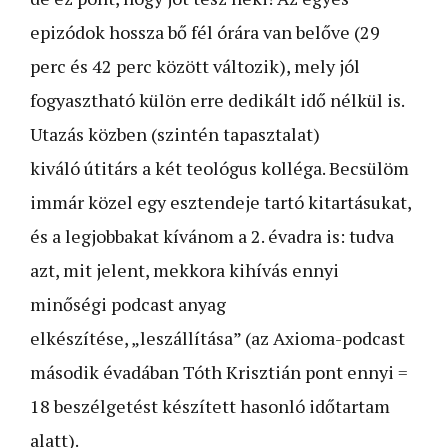
epizódok hossza bő fél órára van belőve (29
perc és 42 perc között változik), mely jól
fogyasztható külön erre dedikált idő nélkül is.
Utazás közben (szintén tapasztalat)
kiváló útitárs a két teológus kolléga. Becsülöm
immár közel egy esztendeje tartó kitartásukat,
és a legjobbakat kívánom a 2. évadra is: tudva
azt, mit jelent, mekkora kihívás ennyi
minőségi podcast anyag
elkészítése, „leszállítása” (az Axioma-podcast
második évadában Tóth Krisztián pont ennyi =
18 beszélgetést készített hasonló időtartam
alatt).