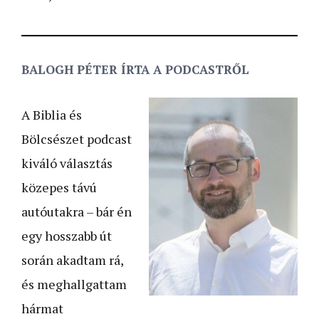
BALOGH PÉTER ÍRTA A PODCASTRŐL
A Biblia és
Bölcsészet podcast
kiváló választás
közepes távú
autóutakra – bár én
egy hosszabb út
során akadtam rá,
és meghallgattam
hármat