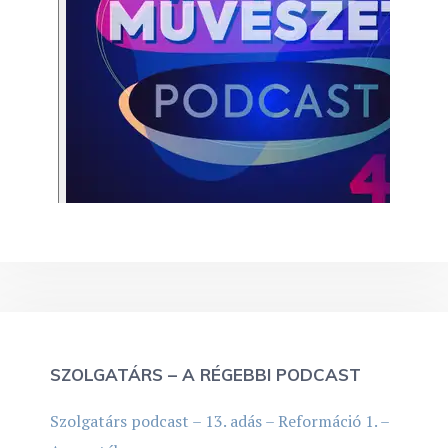
SZOLGATÁRS – A RÉGEBBI PODCAST
Szolgatárs podcast – 13. adás – Reformáció 1. –