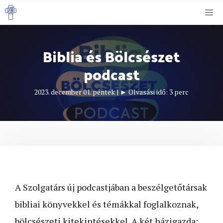
Kilépés
M
a
tartalomba
Biblia és Bölcsészet
podcast
2023. december 01. péntek
|
► Olvasási idő:
3
perc
A Szolgatárs új podcastjában a beszélgetőtársak
bibliai könyvekkel és témákkal foglalkoznak,
bölcsészeti kitekintésekkel. A két házigazda: