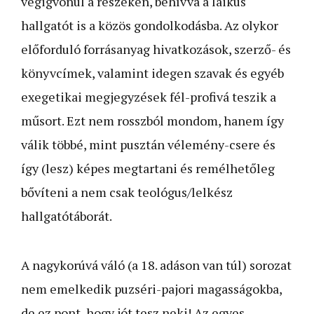
végigvonul a részeken, behívva a laikus
hallgatót is a közös gondolkodásba. Az olykor
előforduló forrásanyag hivatkozások, szerző- és
könyvcímek, valamint idegen szavak és egyéb
exegetikai megjegyzések fél-profivá teszik a
műsort. Ezt nem rosszból mondom, hanem így
válik többé, mint pusztán vélemény-csere és
így (lesz) képes megtartani és remélhetőleg
bővíteni a nem csak teológus/lelkész
hallgatótáborát.
A nagykorúvá váló (a 18. adáson van túl) sorozat
nem emelkedik puzséri-pajori magasságokba,
de ez pont, hogy jót tesz neki! Az egyes