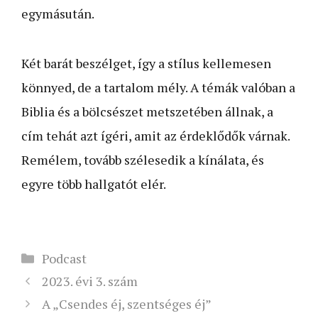
egymásután.
Két barát beszélget, így a stílus kellemesen
könnyed, de a tartalom mély. A témák valóban a
Biblia és a bölcsészet metszetében állnak, a
cím tehát azt ígéri, amit az érdeklődők várnak.
Remélem, tovább szélesedik a kínálata, és
egyre több hallgatót elér.
Kategória
Podcast
2023. évi 3. szám
A „Csendes éj, szentséges éj”