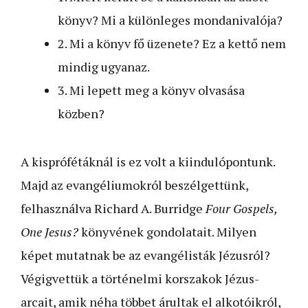
könyv? Mi a különleges mondanivalója?
2. Mi a könyv fő üzenete? Ez a kettő nem
mindig ugyanaz.
3. Mi lepett meg a könyv olvasása
közben?
A kisprófétáknál is ez volt a kiindulópontunk.
Majd az evangéliumokról beszélgettünk,
felhasználva Richard A. Burridge
Four Gospels,
One Jesus?
könyvének gondolatait. Milyen
képet mutatnak be az evangélisták Jézusról?
Végigvettük a történelmi korszakok Jézus-
arcait, amik néha többet árultak el alkotóikról,