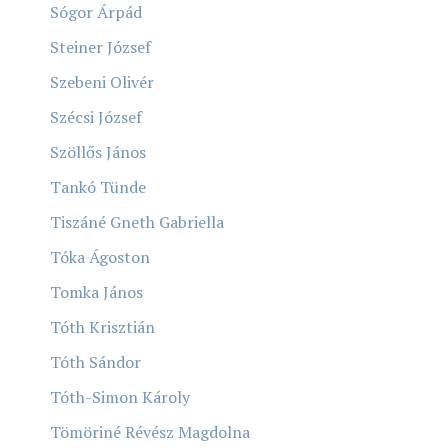
Sógor Árpád
Steiner József
Szebeni Olivér
Szécsi József
Szöllős János
Tankó Tünde
Tiszáné Gneth Gabriella
Tóka Ágoston
Tomka János
Tóth Krisztián
Tóth Sándor
Tóth-Simon Károly
Tömöriné Révész Magdolna