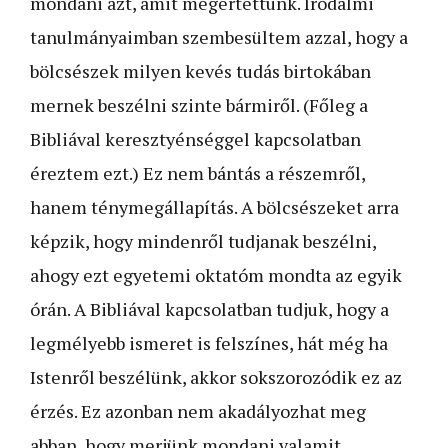
mondani azt, amit megértettünk. Irodalmi
tanulmányaimban szembesültem azzal, hogy a
bölcsészek milyen kevés tudás birtokában
mernek beszélni szinte bármiről. (Főleg a
Bibliával keresztyénséggel kapcsolatban
éreztem ezt.) Ez nem bántás a részemről,
hanem ténymegállapítás. A bölcsészeket arra
képzik, hogy mindenről tudjanak beszélni,
ahogy ezt egyetemi oktatóm mondta az egyik
órán. A Bibliával kapcsolatban tudjuk, hogy a
legmélyebb ismeret is felszínes, hát még ha
Istenről beszélünk, akkor sokszorozódik ez az
érzés. Ez azonban nem akadályozhat meg
abban, hogy merjünk mondani valamit