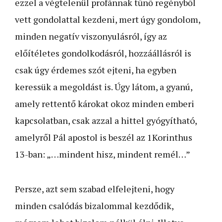
ezzel a végtelenül profánnak tűnő regényből
vett gondolattal kezdeni, mert úgy gondolom,
minden negatív viszonyulásról, így az
előítéletes gondolkodásról, hozzáállásról is
csak úgy érdemes szót ejteni, ha egyben
keressük a megoldást is. Úgy látom, a gyanú,
amely rettentő károkat okoz minden emberi
kapcsolatban, csak azzal a hittel gyógyítható,
amelyről Pál apostol is beszél az 1Korinthus
13-ban: „…mindent hisz, mindent remél…”
Persze, azt sem szabad elfelejteni, hogy
minden csalódás bizalommal kezdődik,