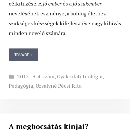
célkitűzése. A
jó ember
és a
jó szakember
nevelésének eszménye, a boldog élethez
szükséges készségek kifejlesztése nagy kihívás
minden nevelő számára.
TOVÁBB »
Kategória
2015 - 3-4. szám
,
Gyakorlati teológia
,
Pedagógia
,
Uzsalyné Pécsi Rita
A megbocsátás kínjai?