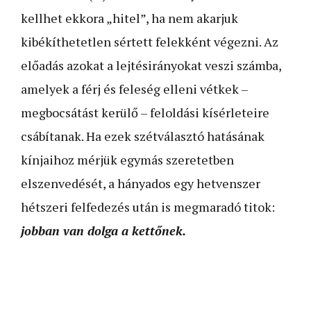
kellhet ekkora „hitel”, ha nem akarjuk
kibékíthetetlen sértett felekként végezni. Az
előadás azokat a lejtésirányokat veszi számba,
amelyek a férj és feleség elleni vétkek –
megbocsátást kerülő – feloldási kísérleteire
csábítanak. Ha ezek szétválasztó hatásának
kínjaihoz mérjük egymás szeretetben
elszenvedését, a hányados egy hetvenszer
hétszeri felfedezés után is megmaradó titok:
jobban van dolga a kettőnek.