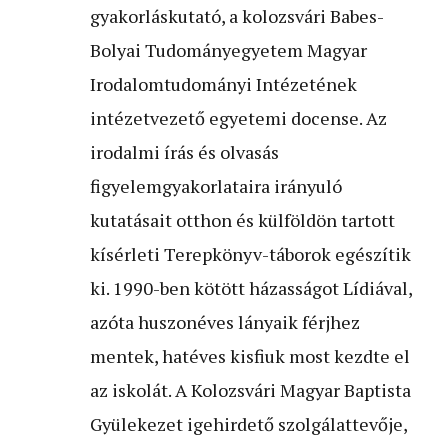
gyakorláskutató, a kolozsvári Babes-
Bolyai Tudományegyetem Magyar
Irodalomtudományi Intézetének
intézetvezető egyetemi docense. Az
irodalmi írás és olvasás
figyelemgyakorlataira irányuló
kutatásait otthon és külföldön tartott
kísérleti Terepkönyv-táborok egészítik
ki. 1990-ben kötött házasságot Lídiával,
azóta huszonéves lányaik férjhez
mentek, hat­éves kisfiuk most kezdte el
az iskolát. A Kolozsvári Magyar Baptista
Gyülekezet igehirdető szolgálattevője,