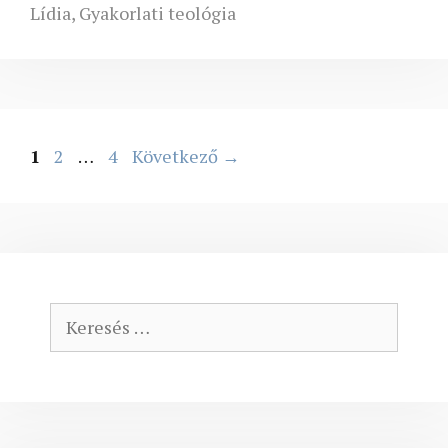
Lídia
,
Gyakorlati teológia
Oldal
Oldal
Oldal
1
2
…
4
Következő
→
Keresés: