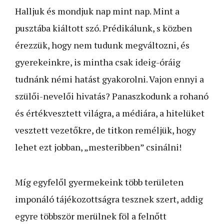
Halljuk és mondjuk nap mint nap. Mint a
pusztába kiáltott szó. Prédikálunk, s közben
érezzük, hogy nem tudunk megváltozni, és
gyerekeinkre, is mintha csak ideig-óráig
tudnánk némi hatást gyakorolni. Vajon ennyi a
szülői-nevelői hivatás? Panaszkodunk a rohanó
és értékvesztett világra, a médiára, a hitelüket
vesztett vezetőkre, de titkon reméljük, hogy
lehet ezt jobban, „mesteribben” csinálni!
Míg egyfelől gyermekeink több területen
imponáló tájékozottságra tesznek szert, addig
egyre többször merülnek föl a felnőtt