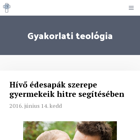
Kilépés
M
a
tartalomba
Gyakorlati teológia
Hívő édesapák szerepe
gyermekeik hitre segítésében
2016. június 14. kedd