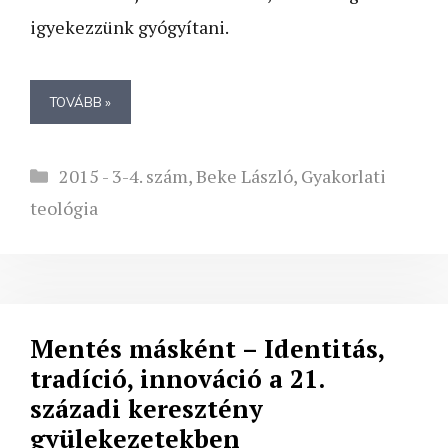
igyekezzünk gyógyítani.
TOVÁBB »
Kategória
2015 - 3-4. szám
,
Beke László
,
Gyakorlati
teológia
Mentés másként – Identitás,
tradíció, innováció a 21.
századi keresztény
gyülekezetekben