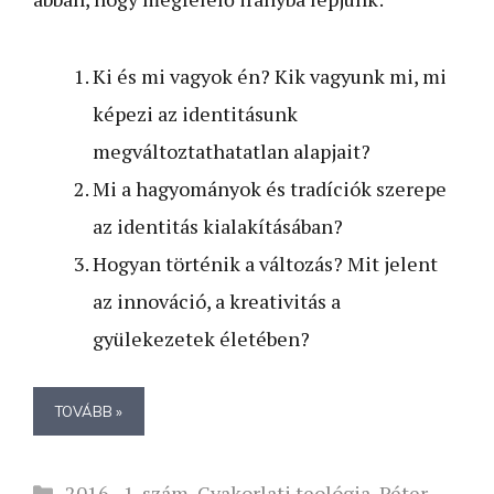
Ki és mi vagyok én? Kik vagyunk mi, mi
képezi az identitásunk
megváltoztathatatlan alapjait?
Mi a hagyományok és tradíciók szerepe
az identitás kialakításában?
Hogyan történik a változás? Mit jelent
az innováció, a kreativitás a
gyülekezetek életében?
TOVÁBB »
Kategória
2016 - 1. szám
,
Gyakorlati teológia
,
Péter-