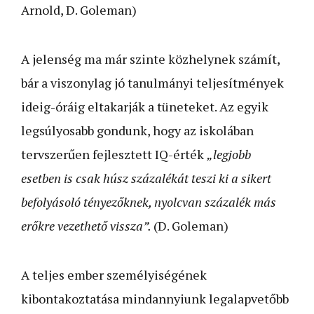
Arnold, D. Goleman)
A jelenség ma már szinte közhelynek számít,
bár a viszonylag jó tanulmányi teljesítmények
ideig-óráig eltakarják a tüneteket. Az egyik
legsúlyosabb gondunk, hogy az iskolában
tervszerűen fejlesztett IQ-érték
„legjobb
esetben is csak húsz százalékát teszi ki a sikert
befolyásoló tényezőknek, nyolcvan százalék más
erőkre vezethető vissza”.
(D. Goleman)
A teljes ember személyiségének
kibontakoztatása mindannyiunk legalapvetőbb