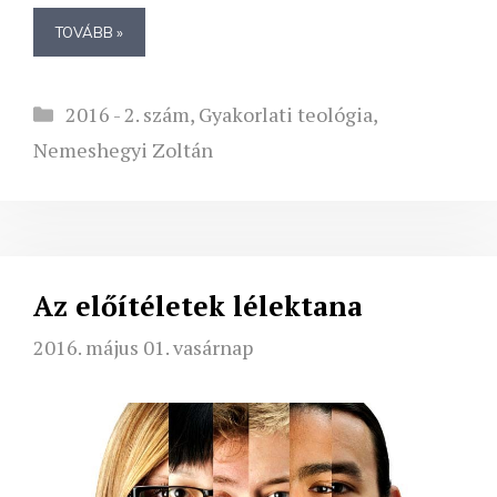
TOVÁBB »
Kategória
2016 - 2. szám
,
Gyakorlati teológia
,
Nemeshegyi Zoltán
Az előítéletek lélektana
2016. május 01. vasárnap