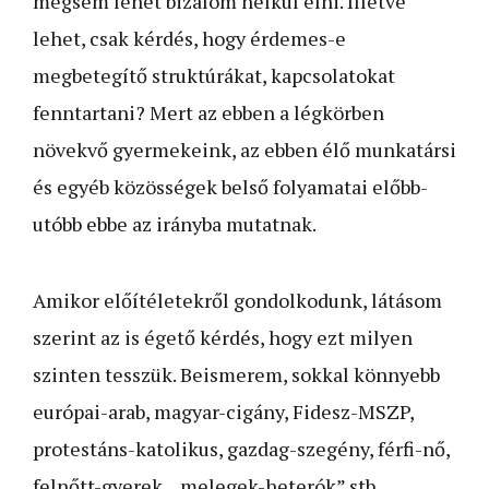
mégsem lehet bizalom nélkül élni. Illetve
lehet, csak kérdés, hogy érdemes-e
megbetegítő struktúrákat, kapcsolatokat
fenntartani? Mert az ebben a légkörben
növekvő gyermekeink, az ebben élő munkatársi
és egyéb közösségek belső folyamatai előbb-
utóbb ebbe az irányba mutatnak.
Amikor előítéletekről gondolkodunk, látásom
szerint az is égető kérdés, hogy ezt milyen
szinten tesszük. Beismerem, sokkal könnyebb
európai-arab, magyar-cigány, Fidesz-MSZP,
protestáns-katolikus, gazdag-szegény, férfi-nő,
felnőtt-gyerek, „melegek-heterók” stb.