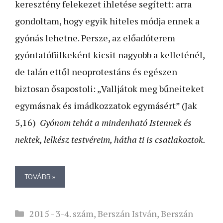
keresztény felekezet ihletése segített: arra
gondoltam, hogy egyik hiteles módja ennek a
gyónás lehetne. Persze, az előadóterem
gyóntatófülkeként kicsit nagyobb a kelleténél,
de talán ettől neoprotestáns és egészen
biztosan ősapostoli: „Valljátok meg bűneiteket
egymásnak és imádkozzatok egymásért” (Jak
5,16)
Gyónom tehát a mindenható Istennek és
nektek, lelkész testvéreim, hátha ti is csatlakoztok.
TOVÁBB »
Kategória
2015 - 3-4. szám
,
Berszán István
,
Berszán