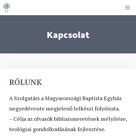
Kilépés
M
a
tartalomba
Kapcsolat
RÓLUNK
A Szolgatárs a Magyarországi Baptista Egyház
negyedévente megjelenő lelkészi folyóirata.
– Célja az olvasók bibliaismeretének mélyítése,
teológiai gondolkodásának fejlesztése.