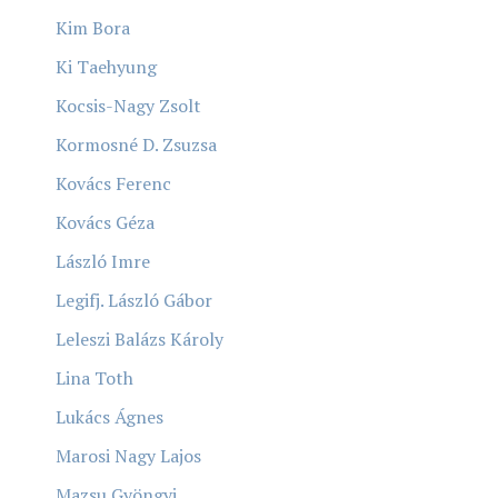
Kim Bora
Ki Taehyung
Kocsis-Nagy Zsolt
Kormosné D. Zsuzsa
Kovács Ferenc
Kovács Géza
László Imre
Legifj. László Gábor
Leleszi Balázs Károly
Lina Toth
Lukács Ágnes
Marosi Nagy Lajos
Mazsu Gyöngyi