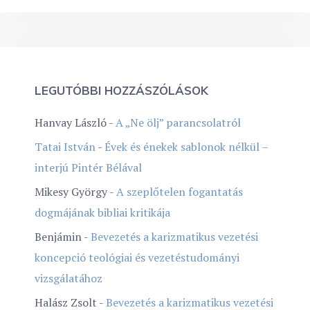
LEGUTÓBBI HOZZÁSZÓLÁSOK
Hanvay László
-
A „Ne ölj” parancsolatról
Tatai István
-
Évek és énekek sablonok nélkül –
interjú Pintér Bélával
Mikesy György
-
A szeplőtelen fogantatás
dogmájának bibliai kritikája
Benjámin
-
Bevezetés a karizmatikus vezetési
koncepció teológiai és vezetéstudományi
vizsgálatához
Halász Zsolt
-
Bevezetés a karizmatikus vezetési