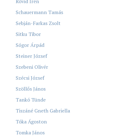
Rövid Irén
Schauermann Tamás
Sebján-Farkas Zsolt
Sitku Tibor
Sógor Árpád
Steiner József
Szebeni Olivér
Szécsi József
Szöllős János
Tankó Tünde
Tiszáné Gneth Gabriella
Tóka Ágoston
Tomka János