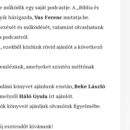
 működik egy saját podcastje. A „Biblia és
yik házigazda,
Vas Ferenc
mutatja be.
ezését és működését, valamint olvashatunk
a podcastról.
 ezekből közlünk rövid ajánlót a következő
szemlézünk, amelyeket szintén méltónak
iadású könyvet ajánlunk ezután,
Beke László
, melyről
Háló Gyula
írt ajánlót.
k könyveit ajánljuk olvasóink figyelmébe.
 új esztendőt kívánunk!