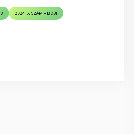
UB
2024.
5
. SZÁM – MOBI