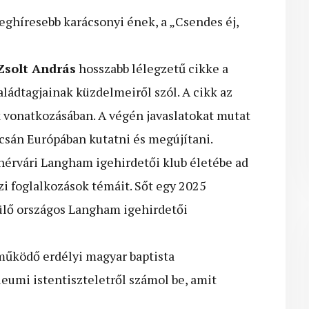
eghíresebb karácsonyi ének, a „Csendes éj,
 Zsolt András
hosszabb lélegzetű cikke a
ládtagjainak küzdelmeiről szól. A cikk az
 vonatkozásában. A végén javaslatokat mutat
pcsán Európában kutatni és megújítani.
hérvári Langham igehirdetői klub életébe ad
zi foglalkozások témáit. Sőt egy 2025
lő országos Langham igehirdetői
működő erdélyi magyar baptista
leumi istentiszteletről számol be, amit