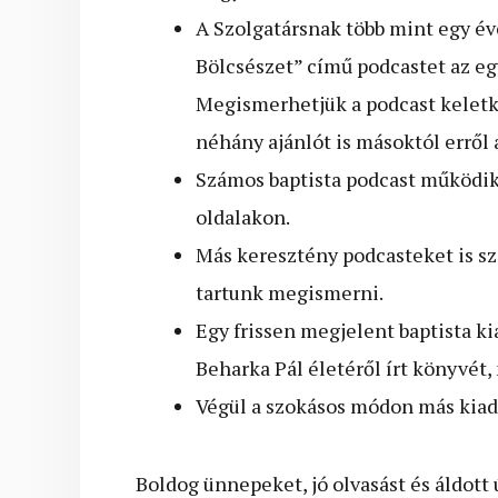
A Szolgatársnak több mint egy éve
Bölcsészet” című podcastet az eg
Megismerhetjük a podcast keletk
néhány ajánlót is másoktól erről 
Számos baptista podcast működik,
oldalakon.
Más keresztény podcasteket is 
tartunk megismerni.
Egy frissen megjelent baptista k
Beharka Pál életéről írt könyvét
Végül a szokásos módon más kiadó
Boldog ünnepeket, jó olvasást és áldott