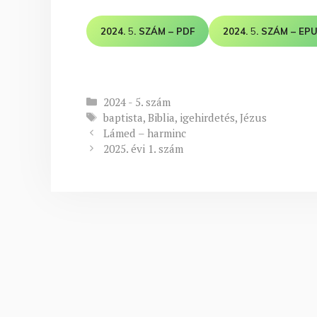
2024.
5
. SZÁM – PDF
2024.
5
. SZÁM – EP
Kategória
2024 - 5. szám
Címkék
baptista
,
Biblia
,
igehirdetés
,
Jézus
Lámed – harminc
2025. évi 1. szám