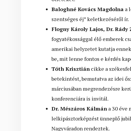
Baloghné Kovács Magdolna
a l
szentséges éj” keletkezéséről ír.
Flogny Károly Lajos, Dr. Rády
fogyatékossággal élő emberek csa
amerikai helyzetet kutatja ennek
be, mit lenne fontos e kérdés ka
Tóth Krisztián
cikke a székesfe
betekintést, bemutatva az idei ős
márciusában megrendezésre kerü
konferenciára is invitál.
Dr. Mészáros Kálmán
a 30 éve 
lelkipásztorképzést ünneplő jubi
Nagyváradon rendeztek.