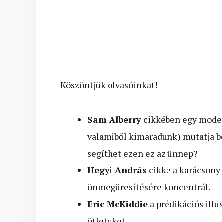
Köszöntjük olvasóinkat!
Sam Alberry
cikkében egy moder
valamiből kimaradunk) mutatja be
segíthet ezen ez az ünnep?
Hegyi András
cikke a karácsony 
önmegüresítésére koncentrál.
Eric McKiddie
a prédikációs ill
ötleteket.