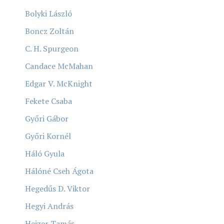
Bolyki László
Boncz Zoltán
C. H. Spurgeon
Candace McMahan
Edgar V. McKnight
Fekete Csaba
Győri Gábor
Győri Kornél
Háló Gyula
Hálóné Cseh Ágota
Hegedűs D. Viktor
Hegyi András
Heizer Tamás