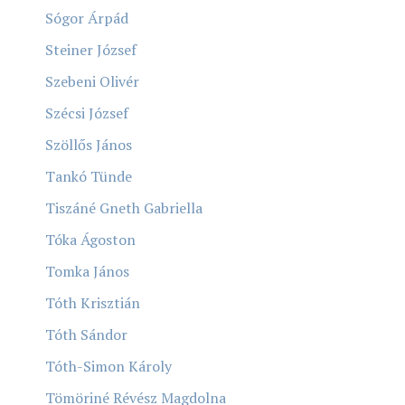
Sógor Árpád
Steiner József
Szebeni Olivér
Szécsi József
Szöllős János
Tankó Tünde
Tiszáné Gneth Gabriella
Tóka Ágoston
Tomka János
Tóth Krisztián
Tóth Sándor
Tóth-Simon Károly
Tömöriné Révész Magdolna