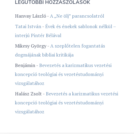
LEGUTÓBBI HOZZÁSZÓLÁSOK
Hanvay László
-
A „Ne ölj” parancsolatról
Tatai István
-
Évek és énekek sablonok nélkül –
interjú Pintér Bélával
Mikesy György
-
A szeplőtelen fogantatás
dogmájának bibliai kritikája
Benjámin
-
Bevezetés a karizmatikus vezetési
koncepció teológiai és vezetéstudományi
vizsgálatához
Halász Zsolt
-
Bevezetés a karizmatikus vezetési
koncepció teológiai és vezetéstudományi
vizsgálatához