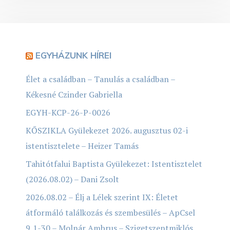
EGYHÁZUNK HÍREI
Élet a családban – Tanulás a családban –
Kékesné Czinder Gabriella
EGYH-KCP-26-P-0026
KŐSZIKLA Gyülekezet 2026. augusztus 02-i
istentisztelete – Heizer Tamás
Tahitótfalui Baptista Gyülekezet: Istentisztelet
(2026.08.02) – Dani Zsolt
2026.08.02 – Élj a Lélek szerint IX: Életet
átformáló találkozás és szembesülés – ApCsel
9,1-30 – Molnár Ambrus – Szigetszentmiklós