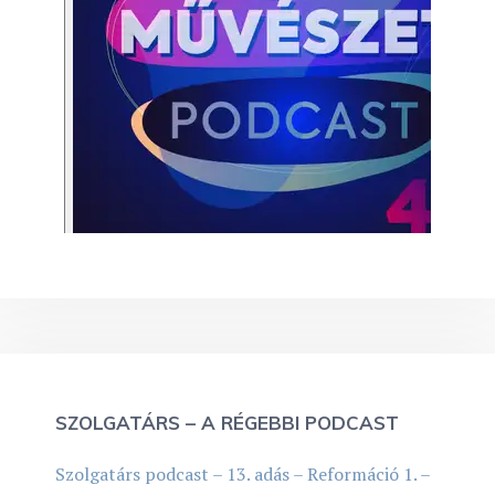
SZOLGATÁRS – A RÉGEBBI PODCAST
Szolgatárs podcast – 13. adás – Reformáció 1. –