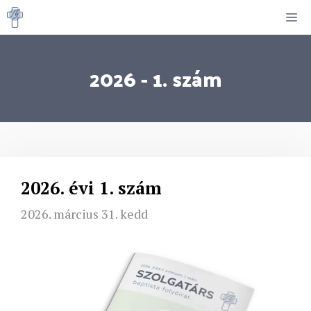
Kilépés
M
a
tartalomba
2026 - 1. szám
2026. évi 1. szám
2026. március 31. kedd