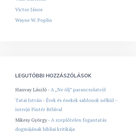
Victor János
Wayne W. Poplin
LEGUTÓBBI HOZZÁSZÓLÁSOK
Hanvay László
-
A „Ne ölj” parancsolatról
Tatai István
-
Évek és énekek sablonok nélkül –
interjú Pintér Bélával
Mikesy György
-
A szeplőtelen fogantatás
dogmájának bibliai kritikája