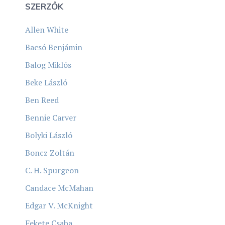
SZERZŐK
Allen White
Bacsó Benjámin
Balog Miklós
Beke László
Ben Reed
Bennie Carver
Bolyki László
Boncz Zoltán
C. H. Spurgeon
Candace McMahan
Edgar V. McKnight
Fekete Csaba