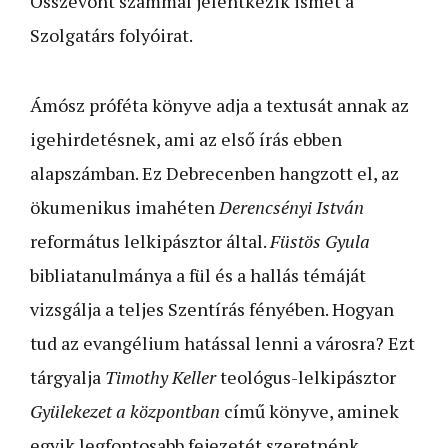
Összevont számmal jelentkezik ismét a
Szolgatárs folyóirat.
Ámósz próféta könyve adja a textusát annak az
igehirdetésnek, ami az első írás ebben
alapszámban. Ez Debrecenben hangzott el, az
ökumenikus imahéten
Derencsényi István
református lelkipásztor által.
Füstös Gyula
bibliatanulmánya a fül és a hallás témáját
vizsgálja a teljes Szentírás fényében. Hogyan
tud az evangélium hatással lenni a városra? Ezt
tárgyalja
Timothy Keller
teológus-lelkipásztor
Gyülekezet a központban
című könyve, aminek
egyik legfontosabb fejezetét szeretnénk