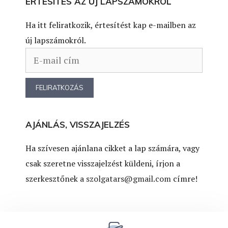
ÉRTESÍTÉS AZ ÚJ LAPSZÁMOKRÓL
Ha itt feliratkozik, értesítést kap e-mailben az
új lapszámokról.
AJÁNLÁS, VISSZAJELZÉS
Ha szívesen ajánlana cikket a lap számára, vagy
csak szeretne visszajelzést küldeni, írjon a
szerkesztőnek a
szolgatars@gmail.com
címre!