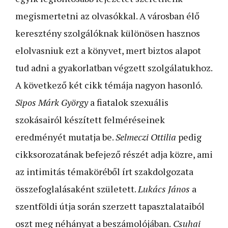
megismertetni az olvasókkal. A városban élő
keresztény szolgálóknak különösen hasznos
elolvasniuk ezt a könyvet, mert biztos alapot
tud adni a gyakorlatban végzett szolgálatukhoz.
A következő két cikk témája nagyon hasonló.
Sipos Márk György
a fiatalok szexuális
szokásairól készített felméréseinek
eredményét mutatja be.
Selmeczi Ottilia
pedig
cikksorozatának befejező részét adja közre, ami
az intimitás témaköréből írt szakdolgozata
összefoglalásaként született.
Lukács János
a
szentföldi útja során szerzett tapasztalataiból
oszt meg néhányat a beszámolójában.
Csuhai