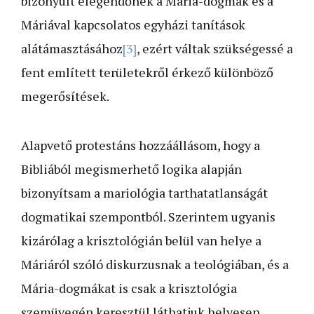
bizonyult elegendőnek a Mária-dogmák és a
Máriával kapcsolatos egyházi tanítások
alátámasztásához
[3]
, ezért váltak szükségessé a
fent említett területekről érkező különböző
megerősítések.
Alapvető protestáns hozzáállásom, hogy a
Bibliából megismerhető logika alapján
bizonyítsam a mariológia tarthatatlanságát
dogmatikai szempontból. Szerintem ugyanis
kizárólag a krisztológián belül van helye a
Máriáról szóló diskurzusnak a teológiában, és a
Mária-dogmákat is csak a krisztológia
szemüvegén keresztül láthatjuk helyesen.