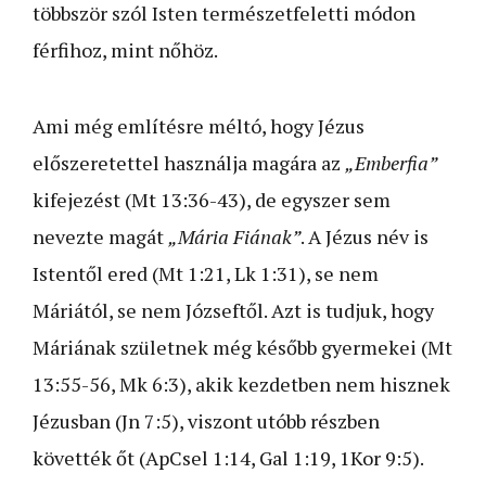
többször szól Isten természetfeletti módon
férfihoz, mint nőhöz.
Ami még említésre méltó, hogy Jézus
előszeretettel használja magára az
„Emberfia”
kifejezést (Mt 13:36-43), de egyszer sem
nevezte magát
„Mária Fiának”
. A Jézus név is
Istentől ered (Mt 1:21, Lk 1:31), se nem
Máriától, se nem Józseftől. Azt is tudjuk, hogy
Máriának születnek még később gyermekei (Mt
13:55-56, Mk 6:3), akik kezdetben nem hisznek
Jézusban (Jn 7:5), viszont utóbb részben
követték őt (ApCsel 1:14, Gal 1:19, 1Kor 9:5).