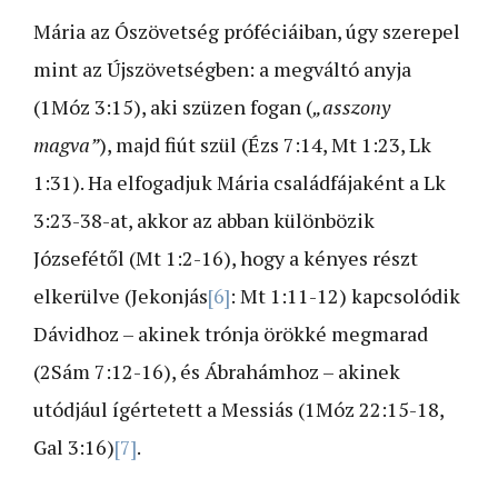
Mária az Ószövetség próféciáiban, úgy szerepel
mint az Újszövetségben: a megváltó anyja
(1Móz 3:15), aki szüzen fogan (
„asszony
magva”
), majd fiút szül (Ézs 7:14, Mt 1:23, Lk
1:31). Ha elfogadjuk Mária családfájaként a Lk
3:23-38-at, akkor az abban különbözik
Józsefétől (Mt 1:2-16), hogy a kényes részt
elkerülve (Jekonjás
[6]
: Mt 1:11-12) kapcsolódik
Dávidhoz – akinek trónja örökké megmarad
(2Sám 7:12-16), és Ábrahámhoz – akinek
utódjául ígértetett a Messiás (1Móz 22:15-18,
Gal 3:16)
[7]
.