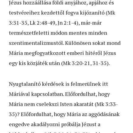
Jézus hozzáállása földi anyjához, apjához és
testvéreihez kezdettől fogva kijózanító (Mk
3:31-35, Lk 2:48-49, Jn 2:1-4), már-már
természetfeletti módon mentes minden
szentimentalizmustól. Különösen sokat mond
Mária megfogyatkozott emberi hitéről Jézus
egy kis közjáték után (Mk 3:2­0-21, 31-35).
Nyugtalanító kérdések is felmerülnek itt
Máriával kapcsolatban. Előfordulhat, hogy
Mária nem cselekszi Isten akaratát (Mk 3:33-
35)? Előfordulhat, hogy Mária az aggódásának
engedve akadályozni próbálja Jézust a