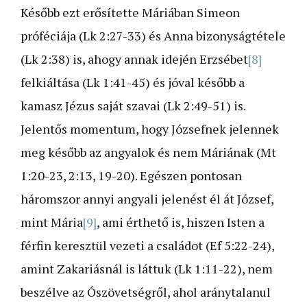
Később ezt erősítette Máriában Simeon
próféciája (Lk 2:27-33) és Anna bizonyságtétele
(Lk 2:38) is, ahogy annak idején Erzsébet
[8]
felkiáltása (Lk 1:41-45) és jóval később a
kamasz Jézus saját szavai (Lk 2:49-51) is.
Jelentős momentum, hogy Józsefnek jelennek
meg később az angyalok és nem Máriának (Mt
1:20-23, 2:13, 19-20). Egészen pontosan
háromszor annyi angyali jelenést él át József,
mint Mária
[9]
, ami érthető is, hiszen Isten a
férfin keresztül vezeti a családot (Ef 5:22-24),
amint Zakariásnál is láttuk (Lk 1:11-22), nem
beszélve az Ószövetségről, ahol aránytalanul