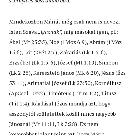
szörnyű és bosszúálló bíró.”
Mindeközben Máriát még csak nem is nevezi
Isten Szava
„igaznak”,
míg másokat igen, pl.:
Ábel (Mt 23:35), Noé (1Móz 6:9), Abrám (1Móz
15:6), Lót (2Pét 2:7), Zakariás (Lk 1:5-6),
Erzsébet (Lk 1:5-6), József (Mt 1:19), Simeon
(Lk 2:25), Keresztelő János (Mk 6:20), Jézus (Ézs
53:11), Arimátiai József (Lk 23:50), Kornéliusz
(ApCsel 10:22), Timóteus (1Tim 1:2), Titusz
(Tit 1:4). Ráadásul Jézus mondja azt, hogy
asszonytól születettek közül nincs nagyobb
Jánosnál (Mt 11:11, Lk 7:28)! Ez nem
kevesebbet jelent mint azt, hogy Mária