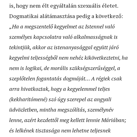
is, hogy nem élt egyáltalán szexuális életet.
Dogmatikai alátámasztása pedig a következő:
„Ha a megszentelő kegyelmet az Istennel való
személyes kapcsolatra való alkalmasságnak is
tekintjük, akkor az istenanyasággal együtt járó
kegyelmi teljességből nem nehéz kikövetkeztetni, ha
nem is logikai, de morális szükségszerűséggel, a
szeplőtelen fogantatás dogmáját… A régiek csak
arra hivatkoztak, hogy a kegyelemmel teljes
(kekharitómené) szó úgy szerepel az angyali
üdvözletben, mintha megszólítás, személynév
lenne, azért kezdettől meg kellett lennie Máriában;
és lelkének tisztasága nem lehetne teljesnek