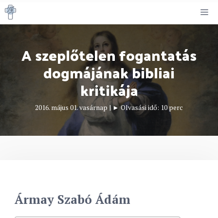
Kilépés
M
a
tartalomba
A szeplőtelen fogantatás
dogmájának bibliai
kritikája
2016. május 01. vasárnap
|
► Olvasási idő:
10
perc
Ármay Szabó Ádám