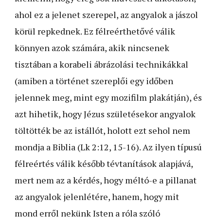
ahol ez a jelenet szerepel, az angyalok a jászol
körül repkednek. Ez félreérthetővé válik
könnyen azok számára, akik nincsenek
tisztában a korabeli ábrázolási technikákkal
(amiben a történet szereplői egy időben
jelennek meg, mint egy mozifilm plakátján), és
azt hihetik, hogy Jézus születésekor angyalok
töltötték be az istállót, holott ezt sehol nem
mondja a Biblia (Lk 2:12, 15-16). Az ilyen típusú
félreértés válik később tévtanítások alapjává,
mert nem az a kérdés, hogy méltó-e a pillanat
az angyalok jelenlétére, hanem, hogy mit
mond erről nekünk Isten a róla szóló