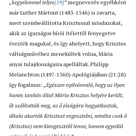
„kegyelemmel teljes
[19]
”
megnevezés egyébként
már Luther Mártont (1483-1546) is zavarta,
mert szembeállította Krisztussal mindazokat,
akik az igazságos bírói ítélettől fenyegetve
érezték magukat, és így ahelyett, hogy Krisztus
váltságművéhez menekültek volna, Mária
anyai tulajdonságaira apelláltak. Philipp
Melanchton (1497-1560) Apológiájában (21:28)
így fogalmaz:
„Egészen nyilvánvaló, hogy az ilyen
hamis tanítás által Mária Krisztus helyére került;
őt szólították meg, az ő jóságára hagyatkoztak,
általa akarták Krisztust engesztelni, mintha csak ő
(Krisztus) nem kiengesztelő lenne, hanem egyedül