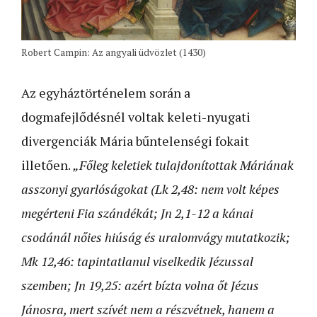
Robert Campin: Az angyali üdvözlet (1430)
Az egyháztörténelem során a
dogmafejlődésnél voltak keleti-nyugati
divergenciák Mária bűntelenségi fokait
illetően.
„Főleg keletiek tulajdonítottak Máriának
asszonyi gyarlóságokat (Lk 2,48: nem volt képes
megérteni Fia szándékát; Jn 2,1-12 a kánai
csodánál nőies hiúság és uralomvágy mutatkozik;
Mk 12,46: tapintatlanul viselkedik Jézussal
szemben; Jn 19,25: azért bízta volna őt Jézus
Jánosra, mert szívét nem a részvétnek, hanem a