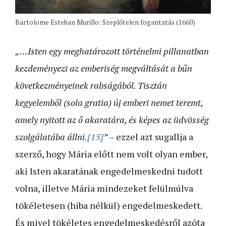
Bartolome Esteban Murillo: Szeplőtelen fogantatás (1660)
„…Isten egy meghatározott történelmi pillanatban
kezdeményezi az emberiség megváltását a bűn
következményeinek rabságából. Tisztán
kegyelemből (sola gratia) új emberi nemet teremt,
amely nyitott az ő akaratára, és képes az üdvösség
szolgálatába állni.
[15]
”
– ezzel azt sugallja a
szerző, hogy Mária előtt nem volt olyan ember,
aki Isten akaratának engedelmeskedni tudott
volna, illetve Mária mindezeket felülmúlva
tökéletesen (hiba nélkül) engedelmeskedett.
És mivel tökéletes engedelmeskedésről azóta