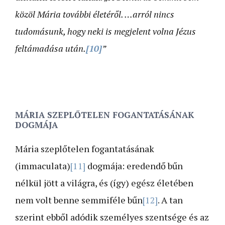
közöl Mária további életéről. …arról nincs
tudomásunk, hogy neki is megjelent volna Jézus
feltámadása után.
[10]
”
MÁRIA SZEPLŐTELEN FOGANTATÁSÁNAK
DOGMÁJA
Mária szeplőtelen fogantatásának
(immaculata)
[11]
dogmája: eredendő bűn
nélkül jött a világra, és (így) egész életében
nem volt benne semmiféle bűn
[12]
. A tan
szerint ebből adódik személyes szentsége és az