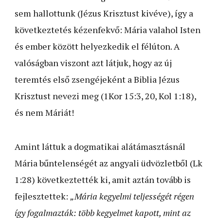
sem hallottunk (Jézus Krisztust kivéve), így a
következtetés kézenfekvő: Mária valahol Isten
és ember között helyezkedik el félúton. A
valóságban viszont azt látjuk, hogy az új
teremtés első zsengéjeként a Biblia Jézus
Krisztust nevezi meg (1Kor 15:3, 20, Kol 1:18),
és nem Máriát!
Amint láttuk a dogmatikai alátámasztásnál
Mária bűntelenségét az angyali üdvözletből (Lk
1:28) következtették ki, amit aztán tovább is
fejlesztettek:
„Mária kegyelmi teljességét régen
így fogalmazták: több kegyelmet kapott, mint az