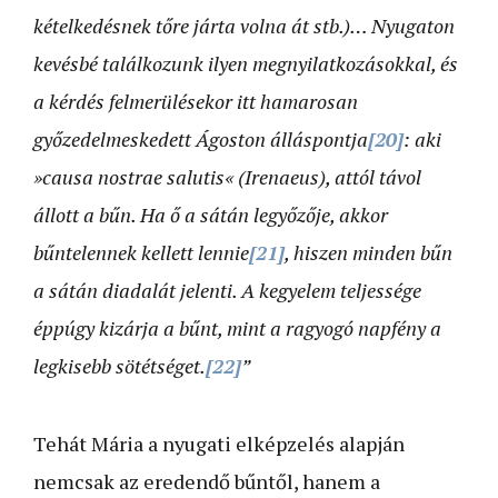
kételkedésnek tőre járta volna át stb.)… Nyugaton
kevésbé találkozunk ilyen megnyilatkozásokkal, és
a kérdés felmerülésekor itt hamarosan
győzedelmeskedett Ágoston álláspontja
[20]
: aki
»causa nostrae salutis« (Irenaeus), attól távol
állott a bűn. Ha ő a sátán legyőzője, akkor
bűntelennek kellett lennie
[21]
, hiszen minden bűn
a sátán diadalát jelenti. A kegyelem teljessége
éppúgy kizárja a bűnt, mint a ragyogó napfény a
legkisebb sötétséget.
[22]
”
Tehát Mária a nyugati elképzelés alapján
nemcsak az eredendő bűntől, hanem a