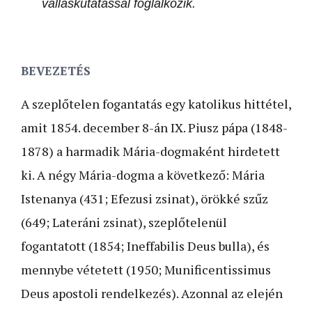
valláskutatással foglalkozik.
BEVEZETÉS
A szeplőtelen fogantatás egy katolikus hittétel,
amit 1854. december 8-án IX. Piusz pápa (1848-
1878) a harmadik Mária-dogmaként hirdetett
ki. A négy Mária-dogma a következő: Mária
Istenanya (431; Efezusi zsinat), örökké szűz
(649; Lateráni zsinat), szeplőtelenül
fogantatott (1854; Ineffabilis Deus bulla), és
mennybe vétetett (1950; Munificentissimus
Deus apostoli rendelkezés). Azonnal az elején