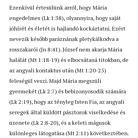
Ezenkívül értesülünk arról, hogy Mária
engedelmes (Lk 1:38), olyannyira, hogy saját
jóhírét és életét is hajlandó kockáztatni. Ezért
nevezik később paráznának pletykálkodva a
rosszakarói (Jn 8:41). József nem akarja Mária
halálát (Mt 1:18-19) és elbocsátaná titokban, de
az angyali kontaktus után (Mt 1:20-25)
feleségül veszi. Majd Mária megszüli
gyermekét (Lk 2:7) és bebizonyosodik számára
(Lk 2:19), hogy az tényleg Isten Fia, az angyali
seregek által küldött pásztorok viselkedése és
üzenete (Lk 2:8-20), és a keleti mágusok
különleges látogatása (Mt 2:11) következtében.