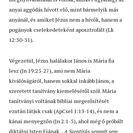
anyai aggódás hívott elő, mint bármelyik más
anyánál, és amiket Jézus nem a hívők, hanem a
pogányok cselekedeteként aposztrofált (Lk
12:30-31).
Végezetül, Jézus halálakor János is Mária fia
lesz (Jn 19:25-27), ami nem Mária
kiválóságáról, hanem sokkal inkább János, a
szeretett tanítvány kiemeléséről szól. Mária
tanítványi voltának bibliai megerősítését
ezután látjuk csak (ApCsel 1:13-14), és nem a
kánai menyegzőn (Jn 2:1-5), ahol még ő próbált
diktálni Isten Fiának.
„A Szentírás semmit sem