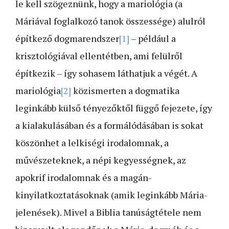
le kell szögeznünk, hogy a mariológia (a
Máriával foglalkozó tanok összessége) alulról
építkező dogmarendszer
[1]
– például a
krisztológiával ellentétben, ami felülről
építkezik – így sohasem láthatjuk a végét. A
mariológia
[2]
közismerten a dogmatika
leginkább külső tényezőktől függő fejezete, így
a kialakulásában és a formálódásában is sokat
köszönhet a lelkiségi irodalomnak, a
művészeteknek, a népi kegyességnek, az
apokrif irodalomnak és a magán-
kinyilatkoztatásoknak (amik leginkább Mária-
jelenések). Mivel a Biblia tanúságtétele nem