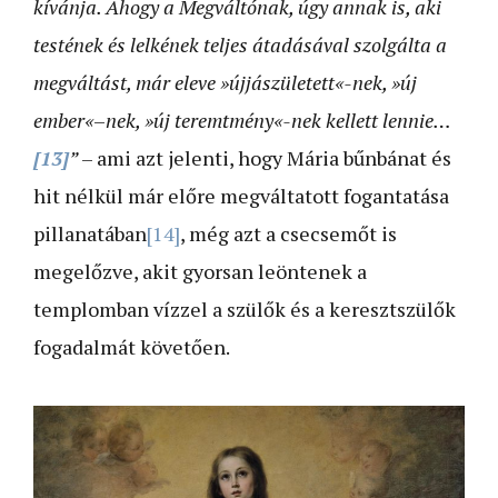
kívánja. Ahogy a Megváltónak, úgy annak is, aki
testének és lelkének teljes átadásával szolgálta a
megváltást, már eleve »újjászületett«-nek, »új
ember«
–
nek, »új teremtmény«-nek kellett lennie…
[13]
”
– ami azt jelenti, hogy Mária bűnbánat és
hit nélkül már előre megváltatott fogantatása
pillanatában
[14]
, még azt a csecsemőt is
megelőzve, akit gyorsan leöntenek a
templomban vízzel a szülők és a keresztszülők
fogadalmát követően.