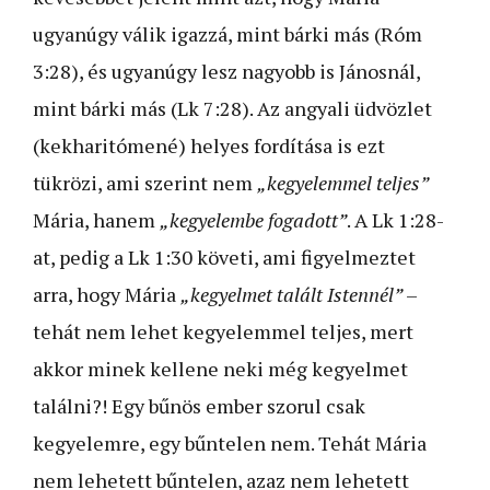
ugyanúgy válik igazzá, mint bárki más (Róm
3:28), és ugyanúgy lesz nagyobb is Jánosnál,
mint bárki más (Lk 7:28). Az angyali üdvözlet
(kekharitómené) helyes fordítása is ezt
tükrözi, ami szerint nem
„kegyelemmel teljes”
Mária, hanem
„kegyelembe fogadott”
. A Lk 1:28-
at, pedig a Lk 1:30 követi, ami figyelmeztet
arra, hogy Mária
„kegyelmet talált Istennél”
–
tehát nem lehet kegyelemmel teljes, mert
akkor minek kellene neki még kegyelmet
találni?! Egy bűnös ember szorul csak
kegyelemre, egy bűntelen nem. Tehát Mária
nem lehetett bűntelen, azaz nem lehetett