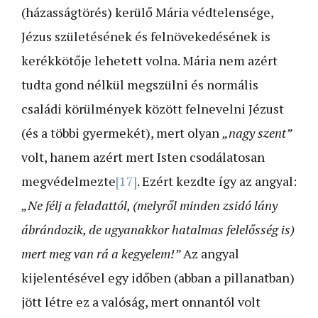
(házasságtörés) kerülő Mária védtelensége,
Jézus születésének és felnövekedésének is
kerékkötője lehetett volna. Mária nem azért
tudta gond nélkül megszülni és normális
családi körülmények között felnevelni Jézust
(és a többi gyermekét), mert olyan
„nagy szent”
volt, hanem azért mert Isten csodálatosan
megvédelmezte
[17]
. Ezért kezdte így az angyal:
„Ne félj a feladattól, (melyről minden zsidó lány
ábrándozik, de ugyanakkor hatalmas felelősség is)
mert meg van rá a kegyelem!”
Az angyal
kijelentésével egy időben (abban a pillanatban)
jött létre ez a valóság, mert onnantól volt