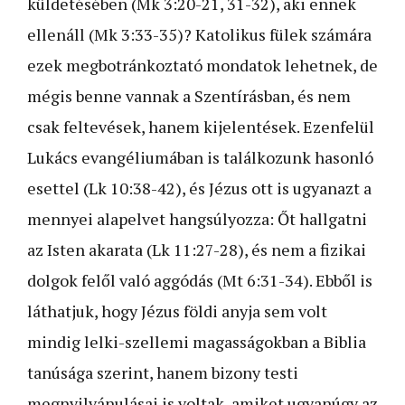
küldetésében (Mk 3:20-21, 31-32), aki ennek
ellenáll (Mk 3:33-35)? Katolikus fülek számára
ezek megbotránkoztató mondatok lehetnek, de
mégis benne vannak a Szentírásban, és nem
csak feltevések, hanem kijelentések. Ezenfelül
Lukács evangéliumában is találkozunk hasonló
esettel (Lk 10:38-42), és Jézus ott is ugyanazt a
mennyei alapelvet hangsúlyozza: Őt hallgatni
az Isten akarata (Lk 11:27-28), és nem a fizikai
dolgok felől való aggódás (Mt 6:31-34). Ebből is
láthatjuk, hogy Jézus földi anyja sem volt
mindig lelki-szellemi magasságokban a Biblia
tanúsága szerint, hanem bizony testi
megnyilvánulásai is voltak, amiket ugyanúgy az