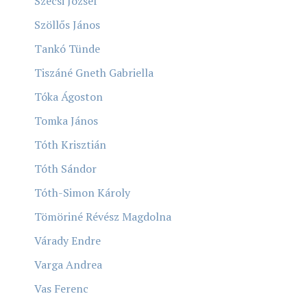
Szécsi József
Szöllős János
Tankó Tünde
Tiszáné Gneth Gabriella
Tóka Ágoston
Tomka János
Tóth Krisztián
Tóth Sándor
Tóth-Simon Károly
Tömöriné Révész Magdolna
Várady Endre
Varga Andrea
Vas Ferenc