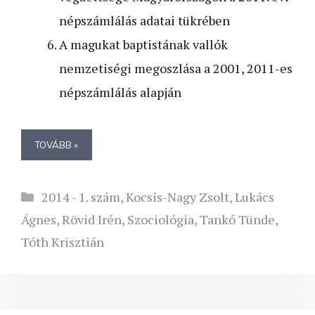
népszámlálás adatai tükrében
A magukat baptistának vallók
nemzetiségi megoszlása a 2001, 2011-es
népszámlálás alapján
TOVÁBB »
Kategória
2014 - 1. szám
,
Kocsis-Nagy Zsolt
,
Lukács
Ágnes
,
Rövid Irén
,
Szociológia
,
Tankó Tünde
,
Tóth Krisztián