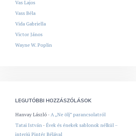
Vas Lajos
Vass Béla
Vida Gabriella
Victor János
Wayne W. Poplin
LEGUTÓBBI HOZZÁSZÓLÁSOK
Hanvay László
-
A „Ne ölj” parancsolatról
Tatai István
-
Évek és énekek sablonok nélkül –
interjú Pintér Bélával