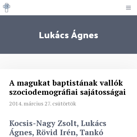
Kilépés
M
a
tartalomba
Lukács Ágnes
A magukat baptistának vallók
szociodemográfiai sajátosságai
2014. március 27. csütörtök
Kocsis-Nagy Zsolt, Lukács
Ágnes, Rövid Irén, Tankó