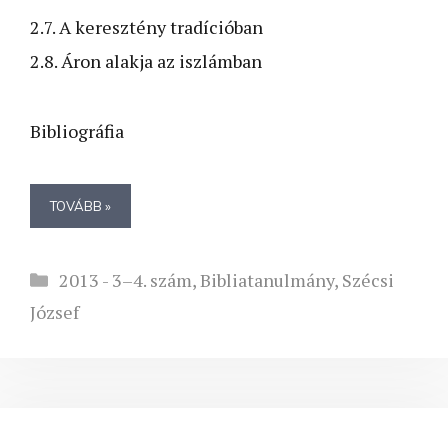
2.7. A keresztény tradícióban
2.8. Áron alakja az iszlámban
Bibliográfia
TOVÁBB »
Kategória
2013 - 3–4. szám
,
Bibliatanulmány
,
Szécsi
József