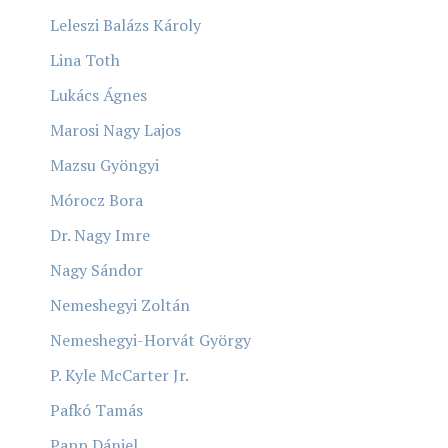
Leleszi Balázs Károly
Lina Toth
Lukács Ágnes
Marosi Nagy Lajos
Mazsu Gyöngyi
Mórocz Bora
Dr. Nagy Imre
Nagy Sándor
Nemeshegyi Zoltán
Nemeshegyi-Horvát György
P. Kyle McCarter Jr.
Pafkó Tamás
Papp Dániel