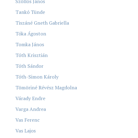
Szöllős János
Tankó Tünde
Tiszáné Gneth Gabriella
Tóka Ágoston
Tomka János
Tóth Krisztián
Tóth Sándor
Tóth-Simon Károly
Tömöriné Révész Magdolna
Várady Endre
Varga Andrea
Vas Ferenc
Vas Lajos