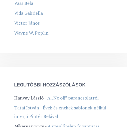
Vass Béla
Vida Gabriella
Victor János
Wayne W. Poplin
LEGUTÓBBI HOZZÁSZÓLÁSOK
Hanvay László
-
A „Ne ölj” parancsolatról
Tatai István
-
Évek és énekek sablonok nélkül –
interjú Pintér Bélával
Mikesy György
-
A szeplőtelen fogantatás