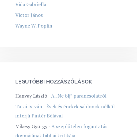
Vida Gabriella
Victor János
Wayne W. Poplin
LEGUTÓBBI HOZZÁSZÓLÁSOK
Hanvay László
-
A „Ne ölj” parancsolatról
Tatai István
-
Évek és énekek sablonok nélkül –
interjú Pintér Bélával
Mikesy György
-
A szeplőtelen fogantatás
dogmájának bibliai kritikája