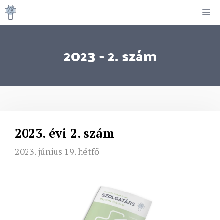
Kilépés
M
a
tartalomba
2023 - 2. szám
2023. évi 2. szám
2023. június 19. hétfő