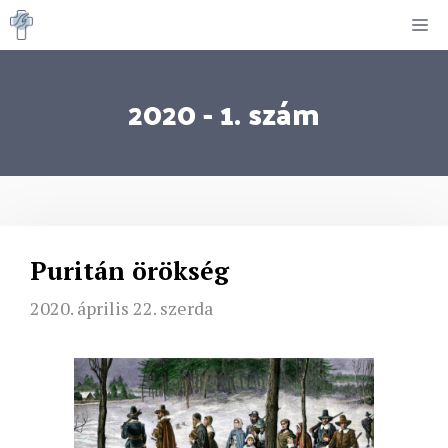
Kilépés
M
a
tartalomba
2020 - 1. szám
Puritán örökség
2020. április 22. szerda