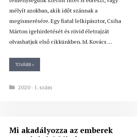
reménységünk szerint hitet is ébreszt, vagy
mélyít azokban, akik időt szánnak a
megismerésére. Egy fiatal lelkipásztor, Csiha
Márton igehirdetését és rövid életrajzát
olvashatjuk első cikkünkben. Id. Kovács …
TOVÁBB »
Kategória
2020 - 1. szám
Mi akadályozza az emberek