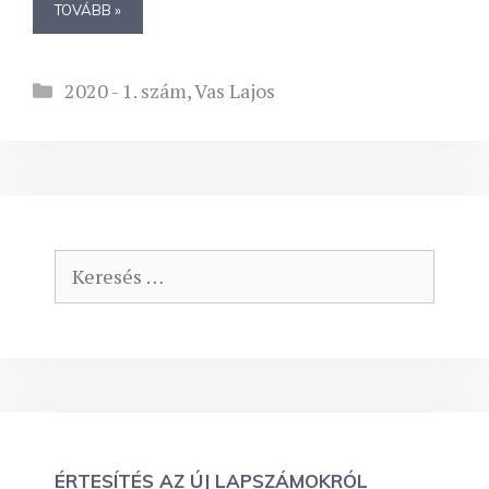
TOVÁBB »
Kategória
2020 - 1. szám
,
Vas Lajos
Keresés:
ÉRTESÍTÉS AZ ÚJ LAPSZÁMOKRÓL