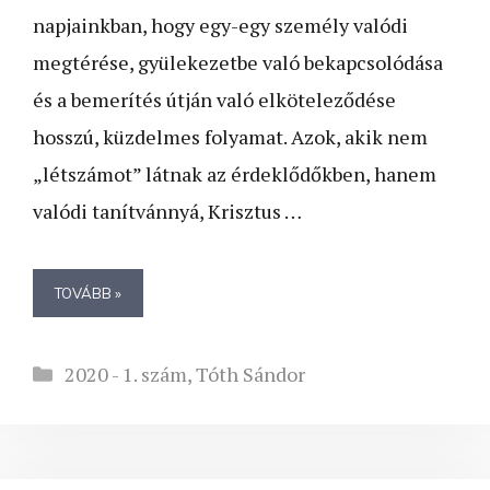
napjainkban, hogy egy-egy személy valódi
megtérése, gyülekezetbe való bekapcsolódása
és a bemerítés útján való elköteleződése
hosszú, küzdelmes folyamat. Azok, akik nem
„létszámot” látnak az érdeklődőkben, hanem
valódi tanítvánnyá, Krisztus …
TOVÁBB »
Kategória
2020 - 1. szám
,
Tóth Sándor