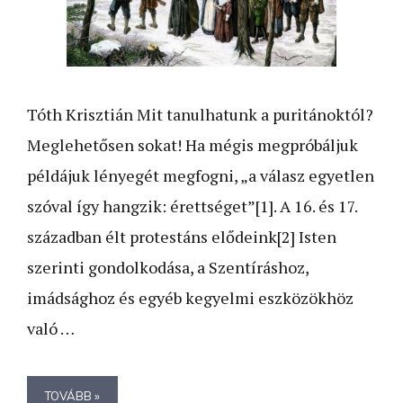
Tóth Krisztián Mit tanulhatunk a puritánoktól?
Meglehetősen sokat! Ha mégis megpróbáljuk
példájuk lényegét megfogni, „a válasz egyetlen
szóval így hangzik: érettséget”[1]. A 16. és 17.
században élt protestáns elődeink[2] Isten
szerinti gondolkodása, a Szentíráshoz,
imádsághoz és egyéb kegyelmi eszközökhöz
való …
TOVÁBB »