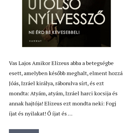
Vas Lajos Amikor Elizeus abba a betegségbe
esett, amelyben később meghalt, elment hozzá
Jóás, Izráel királya, ráborulva sírt, és ezt
mondta: Atyám, atyám, Izráel harci kocsija és
annak hajtója! Elizeus ezt mondta neki: Fogj
íjat és nyilakat! Ő íjat és …