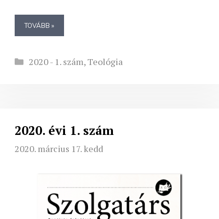
TOVÁBB »
Kategória
2020 - 1. szám
,
Teológia
2020. évi 1. szám
2020. március 17. kedd