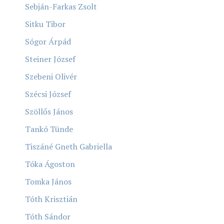
Sebján-Farkas Zsolt
Sitku Tibor
Sógor Árpád
Steiner József
Szebeni Olivér
Szécsi József
Szöllős János
Tankó Tünde
Tiszáné Gneth Gabriella
Tóka Ágoston
Tomka János
Tóth Krisztián
Tóth Sándor