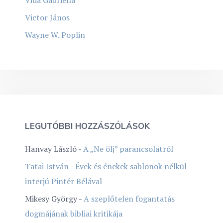
Victor János
Wayne W. Poplin
LEGUTÓBBI HOZZÁSZÓLÁSOK
Hanvay László
-
A „Ne ölj” parancsolatról
Tatai István
-
Évek és énekek sablonok nélkül –
interjú Pintér Bélával
Mikesy György
-
A szeplőtelen fogantatás
dogmájának bibliai kritikája