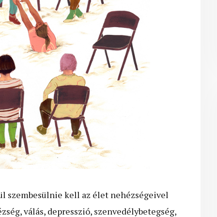
ül szembesülnie kell az élet nehézségeivel
zség, válás, depresszió, szenvedélybetegség,