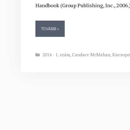
Handbook (Group Publishing, Inc., 2006.
TOVÁBB »
Kategória
2014 - 1. szám
,
Candace McMahan
,
Kiscsop