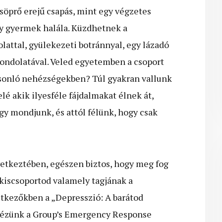
söprő erejű csapás, mint egy végzetes
y gyermek halála. Küzdhetnek a
lattal, gyülekezeti botránnyal, egy lázadó
ondolatával. Veled egyetemben a csoport
hasonló nehézségekben? Túl gyakran vallunk
lé akik ilyesféle fájdalmakat élnek át,
y mondjunk, és attól félünk, hogy csak
vetkeztében, egészen biztos, hogy meg fog
 kiscsoportod valamely tagjának a
tkezőkben a „Depresszió: A barátod
idézünk a Group’s Emergency Response