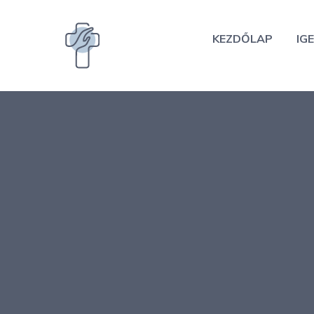
Kilépés
a
KEZDŐLAP
IGE
tartalomba