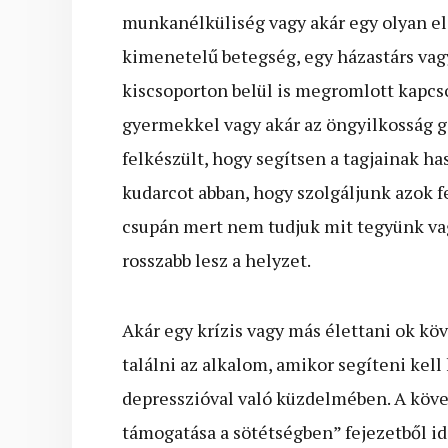
munkanélküliség vagy akár egy olyan el
kimenetelű betegség, egy házastárs vag
kiscsoporton belül is megromlott kapcso
gyermekkel vagy akár az öngyilkosság g
felkészült, hogy segítsen a tagjainak 
kudarcot abban, hogy szolgáljunk azok fe
csupán mert nem tudjuk mit tegyünk vag
rosszabb lesz a helyzet.
Akár egy krízis vagy más élettani ok kö
találni az alkalom, amikor segíteni kell
depresszióval való küzdelmében. A köve
támogatása a sötétségben” fejezetből 