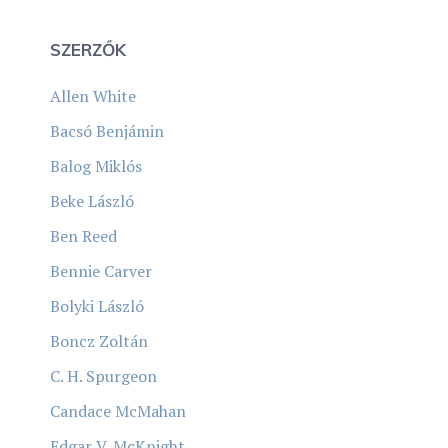
SZERZŐK
Allen White
Bacsó Benjámin
Balog Miklós
Beke László
Ben Reed
Bennie Carver
Bolyki László
Boncz Zoltán
C. H. Spurgeon
Candace McMahan
Edgar V. McKnight