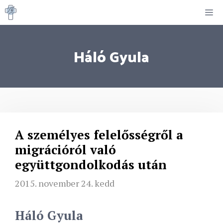
Kilépés
M
a
tartalomba
Háló Gyula
A személyes felelősségről a
migrációról való
együttgondolkodás után
2015. november 24. kedd
Háló Gyula