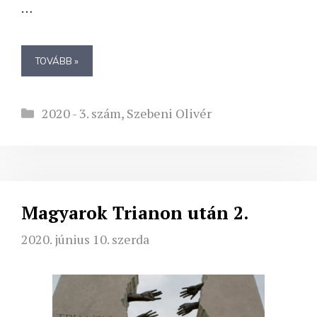
…
TOVÁBB »
Kategória
2020 - 3. szám
,
Szebeni Olivér
Magyarok Trianon után 2.
2020. június 10. szerda