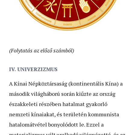
(Folytatás az előző számból)
IV. UNIVERZIZMUS
A Kínai Népköztársaság (kontinentális Kína) a
második világháború során kiűzte az ország
északkeleti részében hatalmat gyakorló
nemzeti kínaiakat, és területén kommunista
hatalomátvétel bonyolódott le. Ezzel a
materializmus vált uralkodó világnézetté, és az