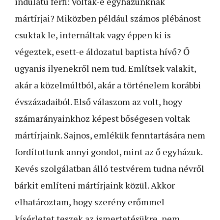
indulatú férfi: Voltak-e egyházunknak
mártírjai? Miközben például számos plébánost
csuktak le, internáltak vagy éppen ki is
végeztek, esett-e áldozatul baptista hívő? Ő
ugyanis ilyenekről nem tud. Említsek valakit,
akár a közelmúltból, akár a történelem korábbi
évszázadaiból. Első válaszom az volt, hogy
számarányainkhoz képest bőségesen voltak
mártírjaink. Sajnos, emlékük fenntartására nem
fordítottunk annyi gondot, mint az ő egyházuk.
Kevés szolgálatban álló testvérem tudna névről
bárkit említeni mártírjaink közül. Akkor
elhatároztam, hogy szerény erőmmel
kísérletet teszek az ismertetésükre, nem