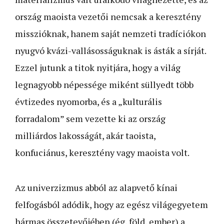
ország maoista vezetői nemcsak a keresztény
misszióknak, hanem saját nemzeti tradíciókon
nyugvó kvázi-vallásosságuknak is ásták a sírját.
Ezzel jutunk a titok nyitjára, hogy a világ
legnagyobb népessége miként süllyedt több
évtizedes nyomorba, és a „kulturális
forradalom” sem vezette ki az ország
milliárdos lakosságát, akár taoista,
konfuciánus, keresztény vagy maoista volt.
Az univerzizmus abból az alapvető kínai
felfogásból adódik, hogy az egész világegyetem
hármas összetevőjében (ég, föld, ember) a