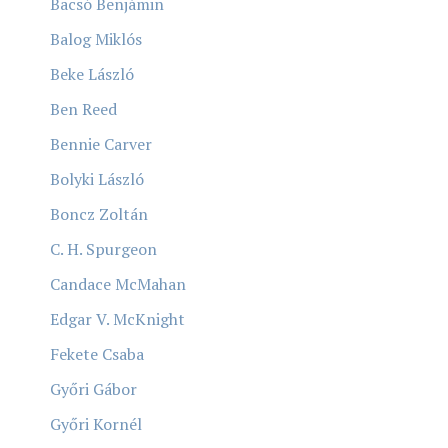
Bacsó Benjámin
Balog Miklós
Beke László
Ben Reed
Bennie Carver
Bolyki László
Boncz Zoltán
C. H. Spurgeon
Candace McMahan
Edgar V. McKnight
Fekete Csaba
Győri Gábor
Győri Kornél