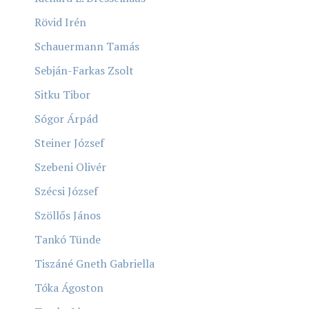
Rövid Irén
Schauermann Tamás
Sebján-Farkas Zsolt
Sitku Tibor
Sógor Árpád
Steiner József
Szebeni Olivér
Szécsi József
Szöllős János
Tankó Tünde
Tiszáné Gneth Gabriella
Tóka Ágoston