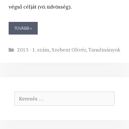
végső célját (vö. üdvösség).
TOVÁBB »
Kategória
2013 - 1. szám
,
Szebeni Olivér
,
Tanulmányok
Keresés: