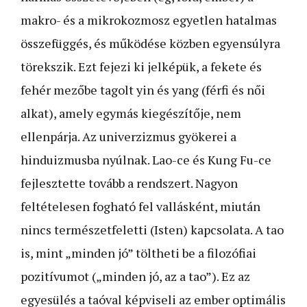
makro- és a mikrokozmosz egyetlen hatalmas
összefüggés, és működése közben egyensúlyra
törekszik. Ezt fejezi ki jelképük, a fekete és
fehér mezőbe tagolt yin és yang (férfi és női
alkat), amely egymás kiegészítője, nem
ellenpárja. Az univerzizmus gyökerei a
hinduizmusba nyúlnak. Lao-ce és Kung Fu-ce
fejlesztette tovább a rendszert. Nagyon
feltételesen fogható fel vallásként, miután
nincs természetfeletti (Isten) kapcsolata. A tao
is, mint „minden jó” töltheti be a filozófiai
pozitívumot („minden jó, az a tao”). Ez az
egyesülés a taóval képviseli az ember optimális