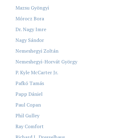
Mazsu Gyöngyi
Mórocz Bora
Dr. Nagy Imre
Nagy Sándor
Nemeshegyi Zoltán
Nemeshegyi-Horvát György
P. Kyle McCarter Jr.
Pafkó Tamás
Papp Dániel
Paul Copan
Phil Gulley
Ray Comfort
Richard L. Dresselhaus