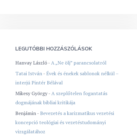
LEGUTÓBBI HOZZÁSZÓLÁSOK
Hanvay László
-
A „Ne ölj” parancsolatról
Tatai István
-
Évek és énekek sablonok nélkül –
interjú Pintér Bélával
Mikesy György
-
A szeplőtelen fogantatás
dogmájának bibliai kritikája
Benjámin
-
Bevezetés a karizmatikus vezetési
koncepció teológiai és vezetéstudományi
vizsgálatához