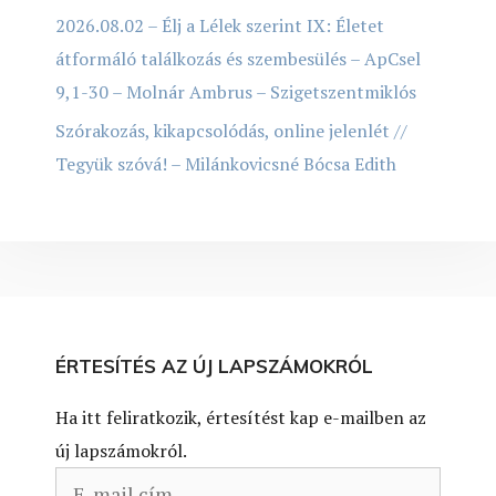
2026.08.02 – Élj a Lélek szerint IX: Életet
átformáló találkozás és szembesülés – ApCsel
9,1-30 – Molnár Ambrus – Szigetszentmiklós
Szórakozás, kikapcsolódás, online jelenlét //
Tegyük szóvá! – Milánkovicsné Bócsa Edith
ÉRTESÍTÉS AZ ÚJ LAPSZÁMOKRÓL
Ha itt feliratkozik, értesítést kap e-mailben az
új lapszámokról.