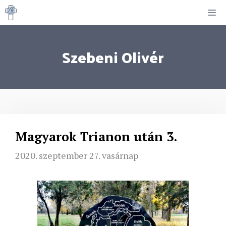
Kilépés
M
a
tartalomba
Szebeni Olivér
Magyarok Trianon után 3.
2020. szeptember 27. vasárnap