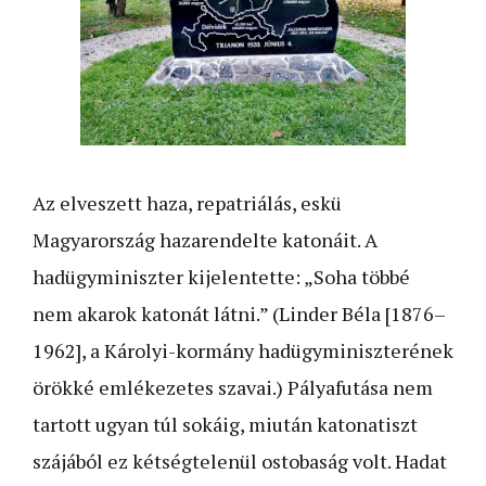
Az elveszett haza, repatriálás, eskü
Magyarország hazarendelte katonáit. A
hadügyminiszter kijelentette: „Soha többé
nem akarok katonát látni.” (Linder Béla [1876–
1962], a Károlyi-kormány hadügyminiszterének
örökké emlékezetes szavai.) Pályafutása nem
tartott ugyan túl sokáig, miután katonatiszt
szájából ez kétségtelenül ostobaság volt. Hadat