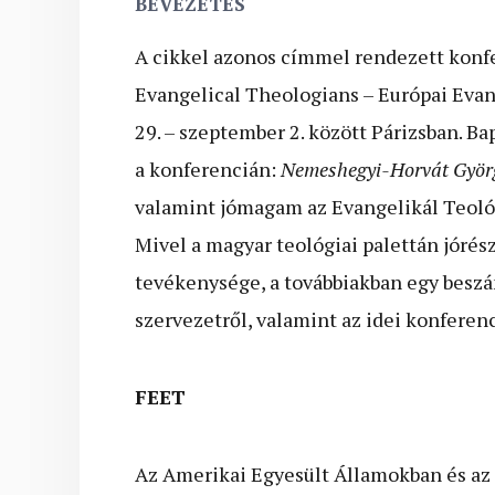
BEVEZETÉS
A cikkel azonos címmel rendezett konf
Evangelical Theologians – Európai Evan
29. – szeptember 2. között Párizsban. B
a konferencián:
Nemeshegyi-Horvát Györ
valamint jómagam az Evangelikál Teoló
Mivel a magyar teológiai palettán jórés
tevékenysége, a továbbiakban egy besz
szervezetről, valamint az idei konferenc
FEET
Az Amerikai Egyesült Államokban és az 