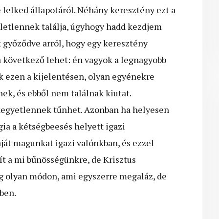
ve lelked állapotáról. Néhány keresztény ezt a
letlennek találja, úgyhogy hadd kezdjem
k győződve arról, hogy egy keresztény
 a következő lehet: én vagyok a legnagyobb
 ezen a kijelentésen, olyan egyénekre
ek, és ebből nem találnak kiutat.
 kegyetlennek tűnhet. Azonban ha helyesen
gia a kétségbeesés helyett igazi
ját magunkat igazi valónkban, és ezzel
gít a mi bűnösségünkre, de Krisztus
g olyan módon, ami egyszerre megaláz, de
ben.