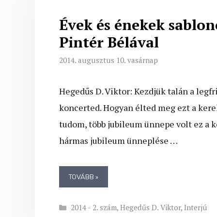
Évek és énekek sablono
Pintér Bélával
2014. augusztus 10. vasárnap
Hegedűs D. Viktor: Kezdjük talán a legfri
koncerted. Hogyan élted meg ezt a kerek
tudom, több jubileum ünnepe volt ez a ko
hármas jubileum ünneplése …
TOVÁBB »
Kategória
2014 - 2. szám
,
Hegedűs D. Viktor
,
Interjú