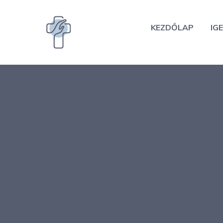
Kilépés
a
KEZDŐLAP
IGE
tartalomba