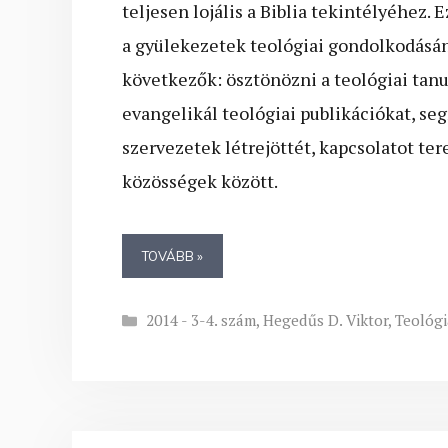
teljesen lojális a Biblia tekintélyéhez. 
a gyülekezetek teológiai gondolkodásán
következők: ösztönözni a teológiai tanu
evangelikál teológiai publikációkat, se
szervezetek létrejöttét, kapcsolatot te
közösségek között.
TOVÁBB »
Kategória
2014 - 3-4. szám
,
Hegedűs D. Viktor
,
Teológi