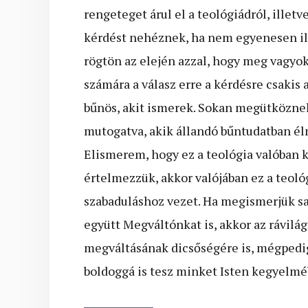
rengeteget árul el a teológiádról, illet
kérdést nehéznek, ha nem egyenesen il
rögtön az elején azzal, hogy meg vagyo
számára a válasz erre a kérdésre csakis
bűnös, akit ismerek. Sokan megütköznek
mutogatva, akik állandó bűntudatban éln
Elismerem, hogy ez a teológia valóban
értelmezzük, akkor valójában ez a teoló
szabaduláshoz vezet. Ha megismerjük sa
együtt Megváltónkat is, akkor az rávilá
megváltásának dicsőségére is, mégpedi
boldoggá is tesz minket Isten kegyelmé