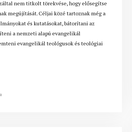
Ezáltal nem titkolt törekvése, hogy elősegítse
ak megújítását. Céljai közé tartoznak még a
lmányokat és kutatásokat, bátorítani az
gíteni a nemzeti alapú evangelikál
remteni evangelikál teológusok és teológiai
a