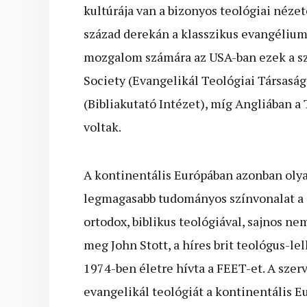
kultúrája van a bizonyos teológiai néze
század derekán a klasszikus evangéliumi
mozgalom számára az USA-ban ezek a sz
Society (Evangelikál Teológiai Társaság)
(Bibliakutató Intézet), míg Angliában 
voltak.
A kontinentális Európában azonban olya
legmagasabb tudományos színvonalat a S
ortodox, biblikus teológiával, sajnos ne
meg John Stott, a híres brit teológus-le
1974-ben életre hívta a FEET-et. A szerv
evangelikál teológiát a kontinentális 