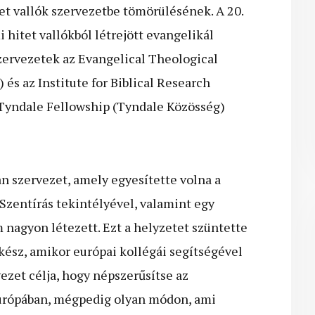
tet vallók szervezetbe tömörülésének. A 20.
 hitet vallókból létrejött evangelikál
ervezetek az Evangelical Theological
 és az Institute for Biblical Research
a Tyndale Fellowship (Tyndale Közösség)
n szervezet, amely egyesítette volna a
zentírás tekintélyével, valamint egy
m nagyon létezett. Ezt a helyzetet szüntette
lkész, amikor európai kollégái segítségével
ezet célja, hogy népszerűsítse az
Európában, mégpedig olyan módon, ami