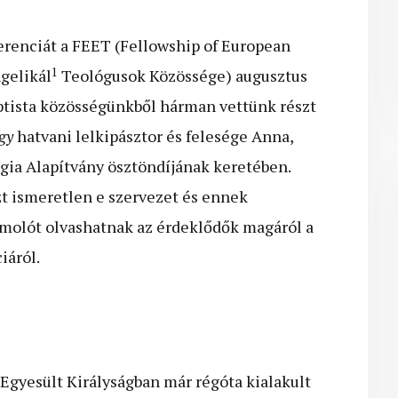
erenciát a FEET (Fellowship of European
1
gelikál
Teológusok Közössége) augusztus
aptista közösségünkből hárman vettünk részt
gy
hatvani lelkipásztor és felesége Anna,
gia Alapítvány ösztöndíjának keretében.
zt ismeretlen e szervezet és ennek
ámolót olvashatnak az érdeklődők magáról a
iáról.
Egyesült Királyságban már régóta kialakult