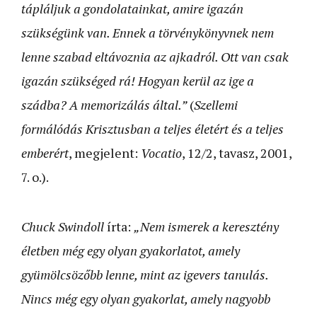
tápláljuk a gondolatainkat, amire igazán
szükségünk van. Ennek a törvénykönyvnek nem
lenne szabad eltávoznia az ajkadról. Ott van csak
igazán szükséged rá! Hogyan kerül az ige a
szádba? A memorizálás által.”
(
Szellemi
formálódás Krisztusban a teljes életért és a teljes
emberért
, megjelent:
Vocatio
, 12/2, tavasz, 2001,
7. o.).
Chuck Swindoll
írta:
„Nem ismerek a keresztény
életben még egy olyan gyakorlatot, amely
gyümölcsözőbb lenne, mint az igevers tanulás.
Nincs még egy olyan gyakorlat, amely nagyobb