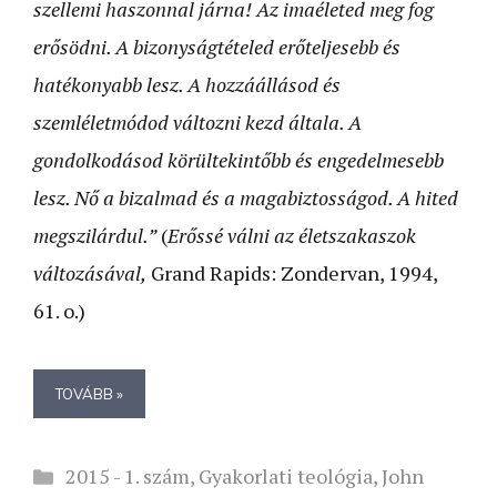
szellemi haszonnal járna! Az imaéleted meg fog
erősödni. A bizonyságtételed erőteljesebb és
hatékonyabb lesz. A hozzáállásod és
szemléletmódod változni kezd általa. A
gondolkodásod körültekintőbb és engedelmesebb
lesz. Nő a bizalmad és a magabiztosságod. A hited
megszilárdul.”
(
Erőssé válni az életszakaszok
változásával,
Grand Rapids: Zondervan, 1994,
61. o.)
TOVÁBB »
Kategória
2015 - 1. szám
,
Gyakorlati teológia
,
John