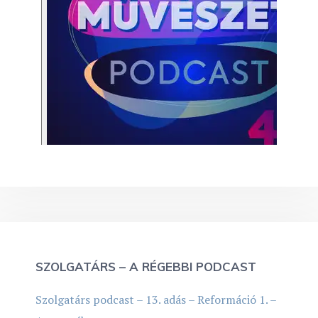
SZOLGATÁRS – A RÉGEBBI PODCAST
Szolgatárs podcast – 13. adás – Reformáció 1. –