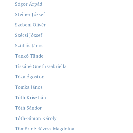
Sógor Árpád
Steiner József
Szebeni Olivér
Szécsi József
Szöllős János
Tankó Tünde
Tiszáné Gneth Gabriella
Tóka Ágoston
Tomka János
Tóth Krisztián
Tóth Sándor
Tóth-Simon Károly
Tömöriné Révész Magdolna