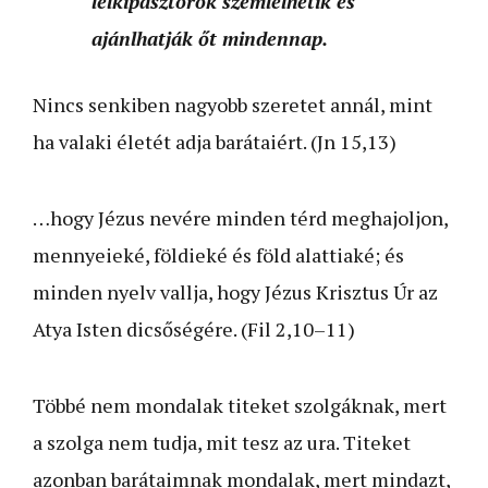
lelkipásztorok szemlélhetik és
ajánlhatják őt mindennap.
Nincs senkiben nagyobb szeretet annál, mint
ha valaki életét adja barátaiért. (Jn 15,13)
…hogy Jézus nevére minden térd meghajoljon,
mennyeieké, földieké és föld alattiaké; és
minden nyelv vallja, hogy Jézus Krisztus Úr az
Atya Isten dicsőségére. (Fil 2,10–11)
Többé nem mondalak titeket szolgáknak, mert
a szolga nem tudja, mit tesz az ura. Titeket
azonban barátaimnak mondalak, mert mindazt,