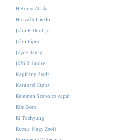
Hetényi Attila
Horváth László
John E. Dent Jr.
John Piper
Joyce Baerg
Jóföldi Endre
Kapitány Zsolt
Karancsi Csaba
Kelemen Szabolcs Alpár
Kim Bora
Ki Taehyung
Kocsis-Nagy Zsolt
Kormosné D. Zsuzsa