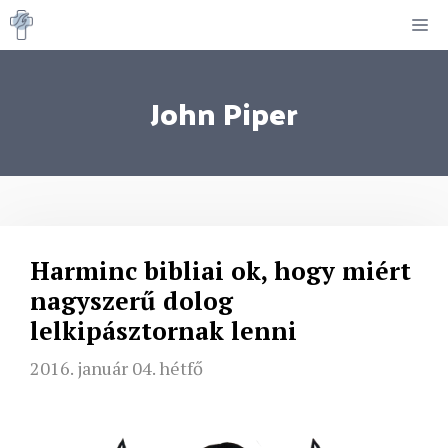
Kilépés
M
a
tartalomba
John Piper
Harminc bibliai ok, hogy miért
nagyszerű dolog
lelkipásztornak lenni
2016. január 04. hétfő