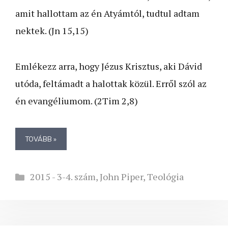
amit hallottam az én Atyámtól, tudtul adtam
nektek. (Jn 15,15)
Emlékezz arra, hogy Jézus Krisztus, aki Dávid
utóda, feltámadt a halottak közül. Erről szól az
én evangéliumom. (2Tim 2,8)
TOVÁBB »
Kategória
2015 - 3-4. szám
,
John Piper
,
Teológia