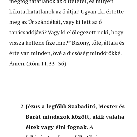
megfoghatatlanok az ő ítéletei, és milyen
kikutathatatlanok az ő útjai! Ugyan „ki értette
meg az Úr szándékát, vagy ki lett az ő
tanácsadójává? Vagy ki előlegezett neki, hogy
vissza kellene fizetnie?” Bizony, tőle, általa és
érte van minden, övé a dicsőség mindörökké.
Ámen. (Róm 11,33–36)
Jézus a legfőbb Szabadító, Mester és
Barát mindazok között, akik valaha
éltek vagy élni fognak.
A