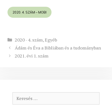
2020. 4. SZÁM – MOBI
Kategória
2020 - 4. szám
,
Egyéb
Ádám és Éva a Bibliában és a tudományban
2021. évi 1. szám
Keresés: