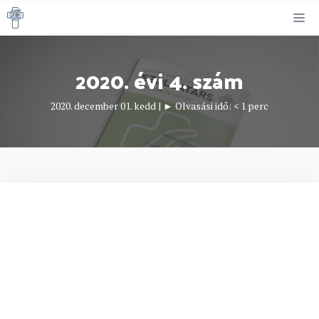
Kilépés
M
a
tartalomba
2020. évi 4. szám
2020. december 01. kedd
|
► Olvasási idő:
< 1
perc