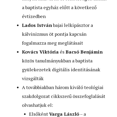
a baptista egyház előtt a következő
évtizedben
Lados István
bajai lelkipásztor a
kálvinizmus öt pontja kapcsán
fogalmazza meg meglátásait
Kovács Viktória
és
Bacsó Benjámin
közös tanulmányukban a baptista
gyülekezetek digitális identitásának
vizsgálták
A továbbiakban három kiváló teológiai
szakdolgozat cikkszerű összefoglalását
olvashatjuk el:
Elsőként
Varga László
– a