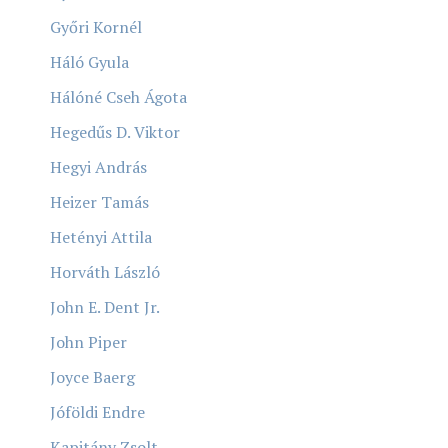
Győri Kornél
Háló Gyula
Hálóné Cseh Ágota
Hegedűs D. Viktor
Hegyi András
Heizer Tamás
Hetényi Attila
Horváth László
John E. Dent Jr.
John Piper
Joyce Baerg
Jóföldi Endre
Kapitány Zsolt