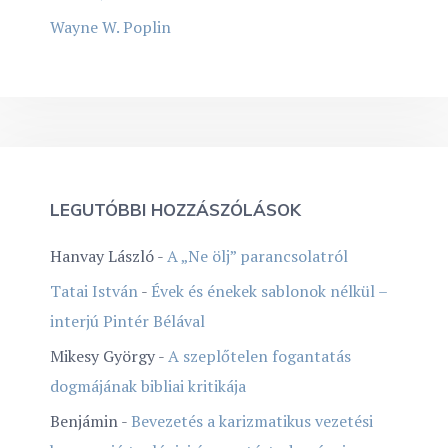
Wayne W. Poplin
LEGUTÓBBI HOZZÁSZÓLÁSOK
Hanvay László
-
A „Ne ölj” parancsolatról
Tatai István
-
Évek és énekek sablonok nélkül –
interjú Pintér Bélával
Mikesy György
-
A szeplőtelen fogantatás
dogmájának bibliai kritikája
Benjámin
-
Bevezetés a karizmatikus vezetési