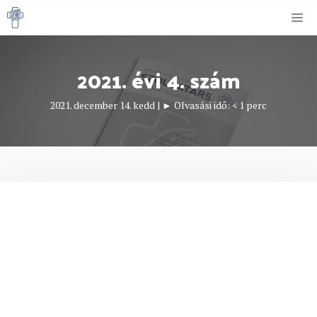
Kilépés
M
a
tartalomba
2021. évi 4. szám
2021. december 14. kedd
|
► Olvasási idő:
< 1
perc