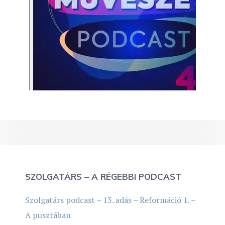
SZOLGATÁRS – A RÉGEBBI PODCAST
Szolgatárs podcast – 13. adás – Reformáció 1. –
A pusztában