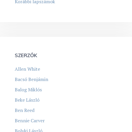
Korábbi lapszámok
SZERZŐK
Allen White
Bacsó Benjámin
Balog Miklós
Beke László
Ben Reed
Bennie Carver
Bolyki László