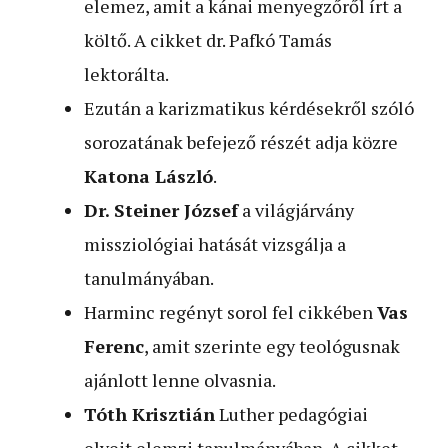
elemez, amit a kánai menyegzőről írt a
költő. A cikket dr. Pafkó Tamás
lektorálta.
Ezután a karizmatikus kérdésekről szóló
sorozatának befejező részét adja közre
Katona László
.
Dr. Steiner József
a világjárvány
missziológiai hatását vizsgálja a
tanulmányában.
Harminc regényt sorol fel cikkében
Vas
Ferenc
, amit szerinte egy teológusnak
ajánlott lenne olvasnia.
Tóth Krisztián
Luther pedagógiai
elveit elemzi tanulmányában. A cikket