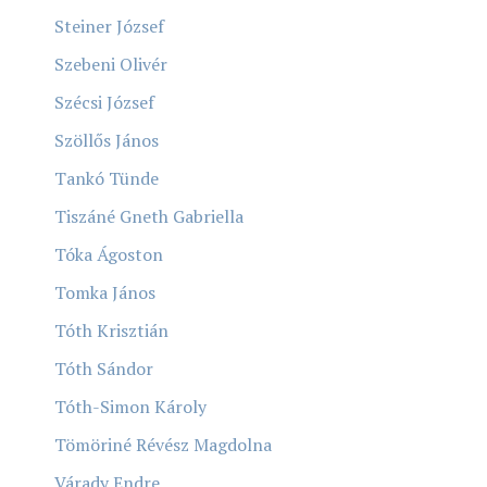
Steiner József
Szebeni Olivér
Szécsi József
Szöllős János
Tankó Tünde
Tiszáné Gneth Gabriella
Tóka Ágoston
Tomka János
Tóth Krisztián
Tóth Sándor
Tóth-Simon Károly
Tömöriné Révész Magdolna
Várady Endre