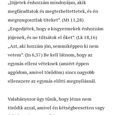
„Jöjjetek énhozzám mindnyájan, akik
megfáradtatok és megterheltettetek, és én
megnyugosztlak titeket”. (Mt 11,28)
„Engedjétek, hogy a kisgyermekek énhozzám
jöjjenek, és ne tiltsátok el őket”. (Lk 18,16)
„Azt, aki hozzám jön, semmiképpen ki nem
vetem”. (Jn 6,37) Be kell látnom, hogy az
egymás elleni véteknek (amiért éppen
aggódom, amivel törődöm) sincs nagyobb
ellenszere az egymás előtti megnyílásnál.
Valahányszor úgy tűnik, hogy Jézus nem
törődik azzal, amivel én kétségbeesetten vagy