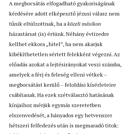
A megbocsátás elfogadható gyakoriságának
kérdésére adott elképesztő jézusi válasz nem
tűnik eltúlzottnak, ha a
közeli másikon
házastársat (is) értünk. Néhány évtizedre
kellhet ekkora „hitel”, ha nem akarjuk
kibékíthetetlen sértett felekként végezni. Az
előadás azokat a lejtésirányokat veszi számba,
amelyek a férj és feleség elleni vétkek –
megbocsátást kerülő – feloldási kísérleteire
csábítanak. Ha ezek szétválasztó hatásának
kínjaihoz mérjük egymás szeretetben
elszenvedését, a hányados egy hetvenszer
hétszeri felfedezés után is megmaradó titok: