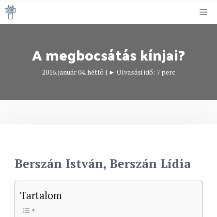
Kilépés
M
a
tartalomba
A megbocsátás kínjai?
2016. január 04. hétfő
|
► Olvasási idő:
7
perc
Berszán István, Berszán Lídia
Tartalom