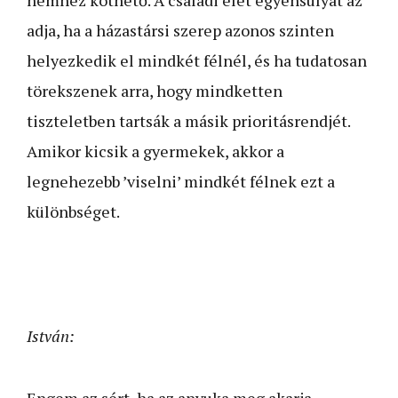
adja, ha a házastársi szerep azonos szinten
helyezkedik el mindkét félnél, és ha tudatosan
törekszenek arra, hogy mindketten
tiszteletben tartsák a másik prioritásrendjét.
Amikor kicsik a gyermekek, akkor a
legnehezebb ’viselni’ mindkét félnek ezt a
különbséget.
István:
Engem az sért, ha az anyuka meg akarja