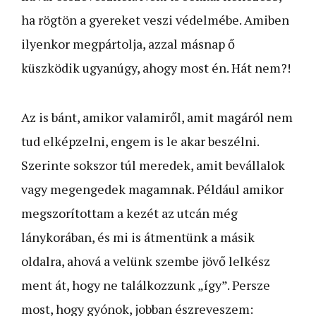
ha rögtön a gyereket veszi védelmébe. Amiben
ilyenkor megpártolja, azzal másnap ő
küszködik ugyanúgy, ahogy most én. Hát nem?!
Az is bánt, amikor valamiről, amit magáról nem
tud elképzelni, engem is le akar beszélni.
Szerinte sokszor túl meredek, amit bevállalok
vagy megengedek magamnak. Például amikor
megszorítottam a kezét az utcán még
lánykorában, és mi is átmentünk a másik
oldalra, ahová a velünk szembe jövő lelkész
ment át, hogy ne találkozzunk „így”. Persze
most, hogy gyónok, jobban észreveszem: