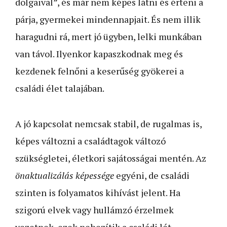
dolgaival”, és már nem képes látni és érteni a
párja, gyermekei mindennapjait. És nem illik
haragudni rá, mert jó ügyben, lelki munkában
van távol. Ilyenkor kapaszkodnak meg és
kezdenek felnőni a keserűség gyökerei a
családi élet talajában.
A jó kapcsolat nemcsak stabil, de rugalmas is,
képes változni a családtagok változó
szükségletei, életkori sajátosságai mentén. Az
önaktualizálás képessége
egyéni, de családi
szinten is folyamatos kihívást jelent. Ha
szigorú elvek vagy hullámzó érzelmek
vezetnek, ezek nehezítik a családi lét