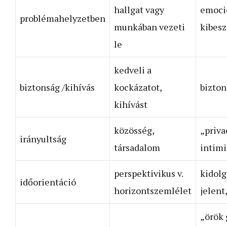
hallgat vagy
emocio
problémahelyzetben
munkában vezeti
kibeszé
le
kedveli a
biztonság /kihívás
kockázatot,
bizton
kihívást
közösség,
„priva
irányultság
társadalom
intimi
perspektivikus v.
kidolg
időorientáció
horizontszemlélet
jelent,
„örök