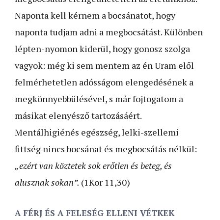
Naponta kell kérnem a bocsánatot, hogy
naponta tudjam adni a megbocsátást. Különben
lépten-nyomon kiderül, hogy gonosz szolga
vagyok: még ki sem mentem az én Uram elől
felmérhetetlen adósságom elengedésének a
megkönnyebbülésével, s már fojtogatom a
másikat elenyésző tartozásáért.
Mentálhigiénés egészség, lelki-szellemi
fittség nincs bocsánat és megbocsátás nélkül:
„ezért van köztetek sok erőtlen és beteg, és
alusznak sokan”.
(1Kor 11,30)
A FÉRJ ÉS A FELESÉG ELLENI VÉTKEK