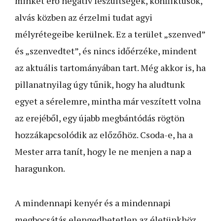
minket érő negatív feszültségek, konfliktusok,
alvás közben az érzelmi tudat agyi
mélyrétegeibe kerülnek. Ez a terület „szenved”
és „szenvedtet”, és nincs időérzéke, mindent
az aktuális tartományában tart. Még akkor is, ha
pillanatnyilag úgy tűnik, hogy ha aludtunk
egyet a sérelemre, mintha már veszített volna
az erejéből, egy újabb megbántódás rögtön
hozzákapcsolódik az előzőhöz. Csoda-e, ha a
Mester arra tanít, hogy le ne menjen a nap a
haragunkon.
A mindennapi kenyér és a mindennapi
megbocsátás elengedhetetlen az életünkhöz.