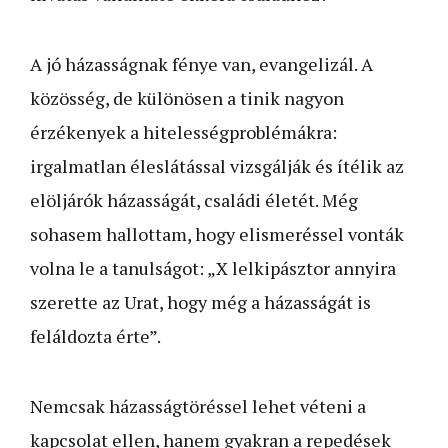
A jó házasságnak fénye van, evangelizál. A
közösség, de különösen a tinik nagyon
érzékenyek a hitelességproblémákra:
irgalmatlan éleslátással vizsgálják és ítélik az
elöljárók házasságát, családi életét. Még
sohasem hallottam, hogy elismeréssel vonták
volna le a tanulságot: „X lelkipásztor annyira
szerette az Urat, hogy még a házasságát is
feláldozta érte”.
Nemcsak házasságtöréssel lehet véteni a
kapcsolat ellen, hanem gyakran a repedések