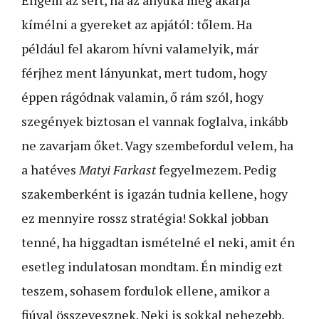
kímélni a gyereket az apjától: tőlem. Ha
például fel akarom hívni valamelyik, már
férjhez ment lányunkat, mert tudom, hogy
éppen rágódnak valamin, ő rám szól, hogy
szegények biztosan el vannak foglalva, inkább
ne zavarjam őket. Vagy szembefordul velem, ha
a hatéves
Matyi Farkast
fegyelmezem. Pedig
szakemberként is igazán tudnia kellene, hogy
ez mennyire rossz stratégia! Sokkal jobban
tenné, ha higgadtan ismételné el neki, amit én
esetleg indulatosan mondtam. Én mindig ezt
teszem, sohasem fordulok ellene, amikor a
fiúval összevesznek. Neki is sokkal nehezebb,