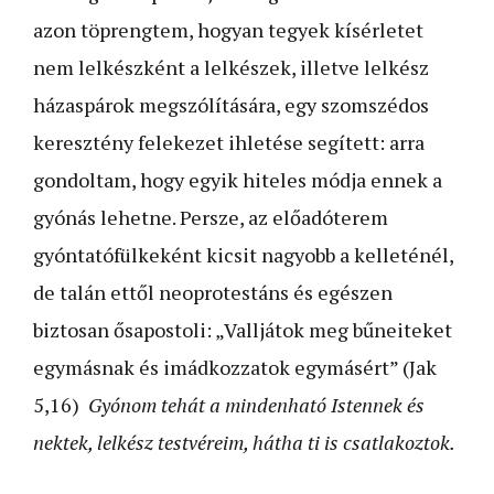
azon töprengtem, hogyan tegyek kísérletet
nem lelkészként a lelkészek, illetve lelkész
házaspárok megszólítására, egy szomszédos
keresztény felekezet ihletése segített: arra
gondoltam, hogy egyik hiteles módja ennek a
gyónás lehetne. Persze, az előadóterem
gyóntatófülkeként kicsit nagyobb a kelleténél,
de talán ettől neoprotestáns és egészen
biztosan ősapostoli: „Valljátok meg bűneiteket
egymásnak és imádkozzatok egymásért” (Jak
5,16)
Gyónom tehát a mindenható Istennek és
nektek, lelkész testvéreim, hátha ti is csatlakoztok.