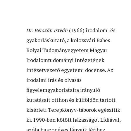
Dr. Berszán István
(1966) irodalom- és
gyakorláskutató, a kolozsvári Babes-
Bolyai Tudományegyetem Magyar
Irodalomtudományi Intézetének
intézetvezető egyetemi docense. Az
irodalmi írás és olvasás
figyelemgyakorlataira irányuló
kutatásait otthon és külföldön tartott
kísérleti Terepkönyv-táborok egészítik
ki. 1990-ben kötött házasságot Lídiával,
azóta huszonéves lányaik férjhez