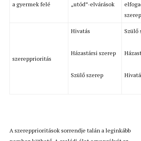
a gyermek felé
„utód”-elvárások
elfoga
szere
Hivatás
Szülő 
Házastársi szerep
Házast
szerepprioritás
Szülő szerep
Hivatá
A szerepprioritások sorrendje talán a leginkább
nemhez köthető. A családi élet egyensúlyát az