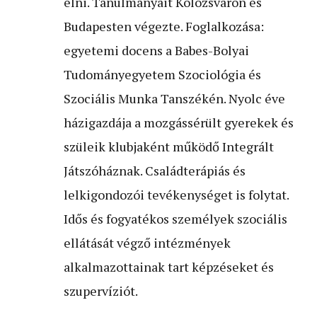
élni. Tanulmányait Kolozsváron és
Budapesten végezte. Foglalkozása:
egyetemi docens a Babes-Bolyai
Tudományegyetem Szociológia és
Szociális Munka Tanszékén. Nyolc éve
házigazdája a mozgássérült gyerekek és
szüleik klubjaként működő Integrált
Játszóháznak. Családterápiás és
lelkigondozói tevékenységet is folytat.
Idős és fogyatékos személyek szociális
ellátását végző intézmények
alkalmazottainak tart képzéseket és
szupervíziót.