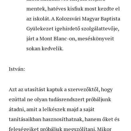
mentek, hat­éves kisfiuk most kezdte el
az iskolát. A Kolozsvári Magyar Baptista
Gyülekezet igehirdető szolgálattevője,
járt a Mont Blanc-on, meséskönyveit
sokan kedvelik.
István:
Azt az utasítást kaptuk a szervezőktől, hogy
ezúttal ne olyan tudásrendszert próbáljunk
átadni, amit a lelkészek majd a saját
tanításaikban hasznosíthatnak, hanem őket és
feleségeiket próbáljuk megszólítani. Mikor