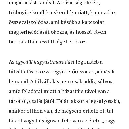
magatartást tanúsít. A házasság elején,
többnyire konfliktuskerülés miatt, kimarad az
összecsiszolódás, ami később a kapcsolat
megterhelődését okozza, és hosszú távon
tarthatatlan feszültségeket okoz.
Az
egyedül hagyást/maradást
leginkább a
túlvállalás okozza: egyik előreszalad, a másik
lemarad. A túlvállalás nem csak addig súlyos,
amíg feladatai miatt a házastárs távol van a
társától, családjától. Talán akkor a legsúlyosabb,
amikor otthon van, de mégsem érhető el: túl
fáradt vagy túlságosan tele van az élete „nagy