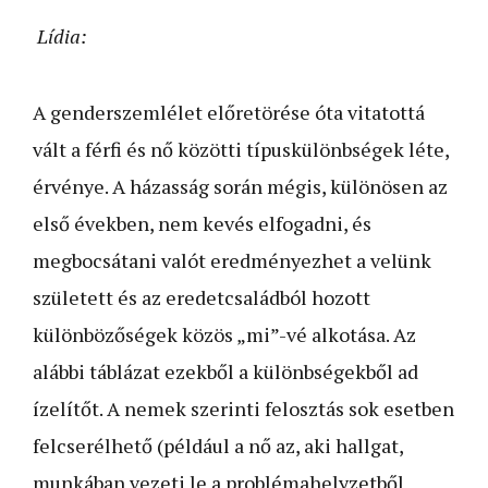
Lídia:
A genderszemlélet előretörése óta vitatottá
vált a férfi és nő közötti típuskülönbségek léte,
érvénye. A házasság során mégis, különösen az
első években, nem kevés elfogadni, és
megbocsátani valót eredményezhet a velünk
született és az eredetcsaládból hozott
különbözőségek közös „mi”-vé alkotása. Az
alábbi táblázat ezekből a különbségekből ad
ízelítőt. A nemek szerinti felosztás sok esetben
felcserélhető (például a nő az, aki hallgat,
munkában vezeti le a problémahelyzetből