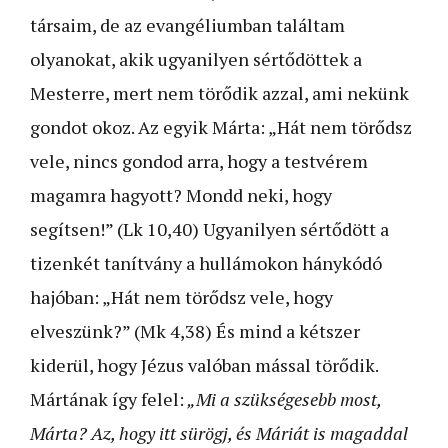
társaim, de az evangéliumban találtam
olyanokat, akik ugyanilyen sértődöttek a
Mesterre, mert nem törődik azzal, ami nekünk
gondot okoz. Az egyik Márta: „Hát nem törődsz
vele, nincs gondod arra, hogy a testvérem
magamra hagyott? Mondd neki, hogy
segítsen!” (Lk 10,40) Ugyanilyen sértődött a
tizenkét tanítvány a hullámokon hánykódó
hajóban: „Hát nem törődsz vele, hogy
elveszünk?” (Mk 4,38) És mind a kétszer
kiderül, hogy Jézus valóban mással törődik.
Mártának így felel:
„Mi a szükségesebb most,
Márta? Az, hogy itt sürögj, és Máriát is magaddal