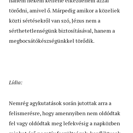
hanem nekem kellene elkezdenem azzal
törődni, amivel ő. Márpedig amikor a közeliek
közti sértésekről van szó, Jézus nem a
sérthetetlenségünk biztosításával, hanem a
megbocsátókészségünkkel törődik.
Lídia:
Nemrég agykutatások során jutottak arra a
felismerésre, hogy amennyiben nem oldódtak
fel vagy oldódtak meg lefekvésig a napközben