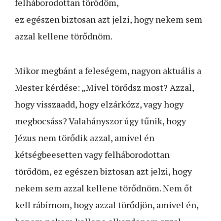
felháborodottan törődöm,
ez egészen biztosan azt jelzi, hogy nekem sem
azzal kellene törődnöm.
Mikor megbánt a feleségem, nagyon aktuális a
Mester kérdése: „Mivel törődsz most? Azzal,
hogy visszaadd, hogy elzárkózz, vagy hogy
megbocsáss? Valahányszor úgy tűnik, hogy
Jézus nem törődik azzal, amivel én
kétségbeesetten vagy felháborodottan
törődöm, ez egészen biztosan azt jelzi, hogy
nekem sem azzal kellene törődnöm. Nem őt
kell rábírnom, hogy azzal törődjön, amivel én,