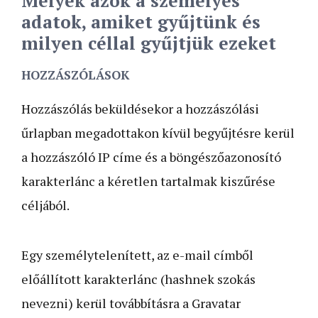
Melyek azok a személyes
adatok, amiket gyűjtünk és
milyen céllal gyűjtjük ezeket
HOZZÁSZÓLÁSOK
Hozzászólás beküldésekor a hozzászólási
űrlapban megadottakon kívül begyűjtésre kerül
a hozzászóló IP címe és a böngészőazonosító
karakterlánc a kéretlen tartalmak kiszűrése
céljából.
Egy személytelenített, az e-mail címből
előállított karakterlánc (hashnek szokás
nevezni) kerül továbbításra a Gravatar