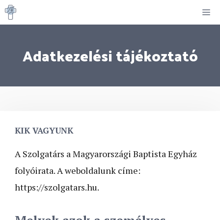
Kilépés
M
a
tartalomba
Adatkezelési tájékoztató
KIK VAGYUNK
A Szolgatárs a Magyarországi Baptista Egyház
folyóirata. A weboldalunk címe:
https://szolgatars.hu.