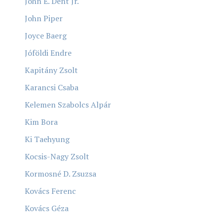
John E. Dent Jr.
John Piper
Joyce Baerg
Jóföldi Endre
Kapitány Zsolt
Karancsi Csaba
Kelemen Szabolcs Alpár
Kim Bora
Ki Taehyung
Kocsis-Nagy Zsolt
Kormosné D. Zsuzsa
Kovács Ferenc
Kovács Géza