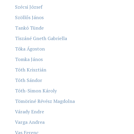
Szécsi József
Szöllős János
Tankó Tünde
Tiszáné Gneth Gabriella
Tóka Ágoston
Tomka János
Tóth Krisztián
Tóth Sándor
Tóth-Simon Károly
Tömöriné Révész Magdolna
Várady Endre
Varga Andrea
Vas Ferenc