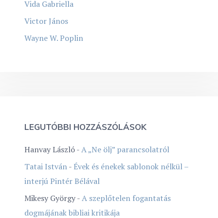
Vida Gabriella
Victor János
Wayne W. Poplin
LEGUTÓBBI HOZZÁSZÓLÁSOK
Hanvay László
-
A „Ne ölj” parancsolatról
Tatai István
-
Évek és énekek sablonok nélkül –
interjú Pintér Bélával
Mikesy György
-
A szeplőtelen fogantatás
dogmájának bibliai kritikája