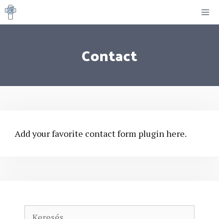
Kilépés
M
a
tartalomba
Contact
Add your favorite contact form plugin here.
Keresés: