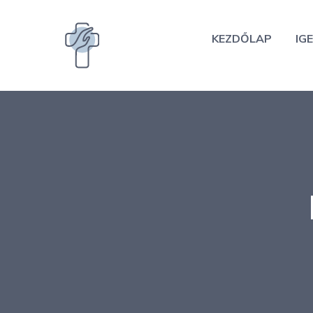
Kilépés
a
KEZDŐLAP
IGE
tartalomba