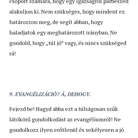
csoport számára, hogy egy igazságról párbeszéd
alakuljon ki. Nem szükséges, hogy mindent ez
határozzon meg, de segít abban, hogy
haladjatok egy meghatározott irányban. Ne
gondold, hogy „túl jó” vagy, és nincs szükséged
r­á!
9. EVANGÉLIZÁCIÓ? Á, DEHOGY.
Fejezd be! Hagyd abba ezt a túlságosan szűk
látókörű gondolkodást az evangéliumról! Ne
gondolkozz ilyen erőtlenül és sekélyesen a jó