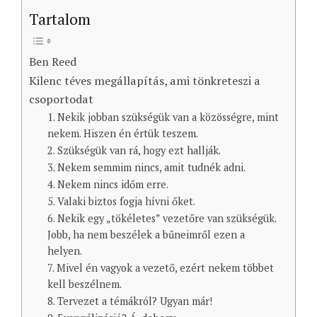
Tartalom
Ben Reed
Kilenc téves megállapítás, ami tönkreteszi a
csoportodat
1. Nekik jobban szükségük van a közösségre, mint
nekem. Hiszen én értük teszem.
2. Szükségük van rá, hogy ezt hallják.
3. Nekem semmim nincs, amit tudnék adni.
4. Nekem nincs időm erre.
5. Valaki biztos fogja hívni őket.
6. Nekik egy „tökéletes” vezetőre van szükségük.
Jobb, ha nem beszélek a bűneimről ezen a
helyen.
7. Mivel én vagyok a vezető, ezért nekem többet
kell beszélnem.
8. Tervezet a témákról? Ugyan már!