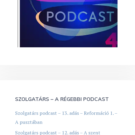
SZOLGATÁRS – A RÉGEBBI PODCAST
Szolgatárs podcast – 13. adás – Reformáció 1. –
A pusztában
Szolgatárs podcast – 12. adás – A szent