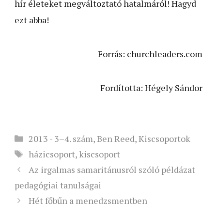
hír életeket megváltoztató hatalmáról! Hagyd
ezt abba!
Forrás: churchleaders.com
Fordította: Hégely Sándor
Kategória
2013 - 3–4. szám
,
Ben Reed
,
Kiscsoportok
Címkék
házicsoport
,
kiscsoport
Az irgalmas samaritánusról szóló példázat
pedagógiai tanulságai
Hét főbűn a menedzsmentben