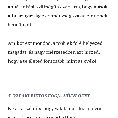
annál inkább szükségünk van arra, hogy mások
által az igazság és reménység szavai elérjenek
bennünket.
Amikor ezt mondod, a többiek fölé helyezed
magadat, és nagy önér­zetedben azt hiszed,
hogy a te életed fontosabb, mint az övéké.
5. VALAKI BIZTOS FOGJA HÍVNI ŐKET.
Ne arra számíts, hogy valaki más fogja hívni
vagy bátorítani a csoportod tagjait,