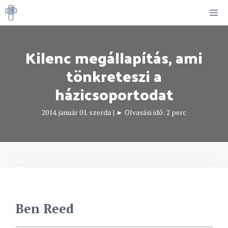
Kilépés
M
a
tartalomba
Kilenc megállapítás, ami
tönkreteszi a
házicsoportodat
2014. január 01. szerda
|
► Olvasási idő:
2
perc
Ben Reed