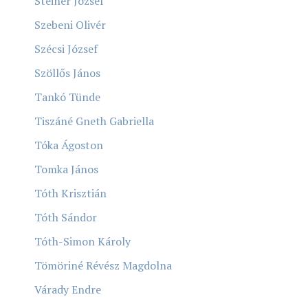
Steiner József
Szebeni Olivér
Szécsi József
Szöllős János
Tankó Tünde
Tiszáné Gneth Gabriella
Tóka Ágoston
Tomka János
Tóth Krisztián
Tóth Sándor
Tóth-Simon Károly
Tömöriné Révész Magdolna
Várady Endre