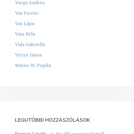
Varga Andrea
Vas Ferenc
Vas Lajos
Vass Béla
Vida Gabriella
Victor János
Wayne W. Poplin
LEGUTÓBBI HOZZÁSZÓLÁSOK
Hanvay László
-
A „Ne ölj” parancsolatról