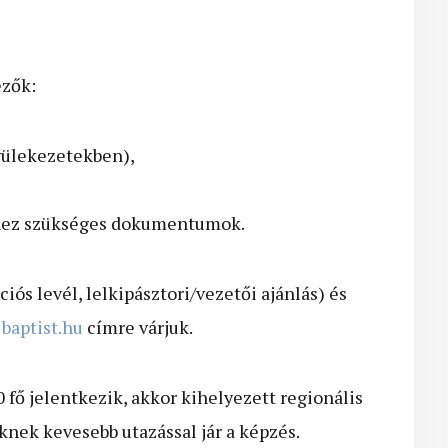
ezők:
gyülekezetekben),
ekhez szükséges dokumentumok.
iós levél, lelkipásztori/vezetői ajánlás) és
baptist.hu
címre várjuk.
 fő jelentkezik, akkor kihelyezett regionális
őknek kevesebb utazással jár a képzés.