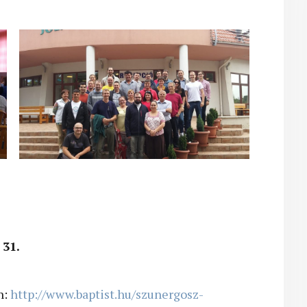
 31.
n:
http://www.baptist.hu/szunergosz-