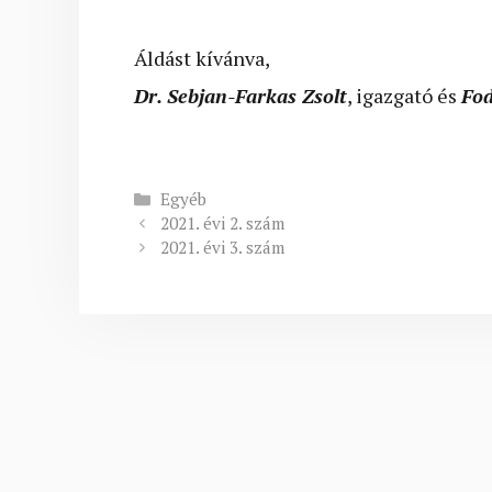
Áldást kívánva,
Dr. Sebjan-Farkas Zsolt
, igazgató és
Fod
Kategória
Egyéb
2021. évi 2. szám
2021. évi 3. szám