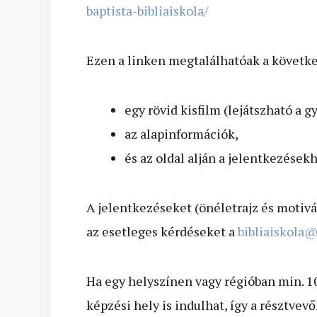
baptista-bibliaiskola/
Ezen a linken megtalálhatóak a követk
egy rövid kisfilm (lejátszható a 
az alapinformációk,
és az oldal alján a jelentkezés
A jelentkezéseket (önéletrajz és motivác
az esetleges kérdéseket a
bibliaiskola@
Ha egy helyszínen vagy régióban min. 10
képzési hely is indulhat, így a résztvev