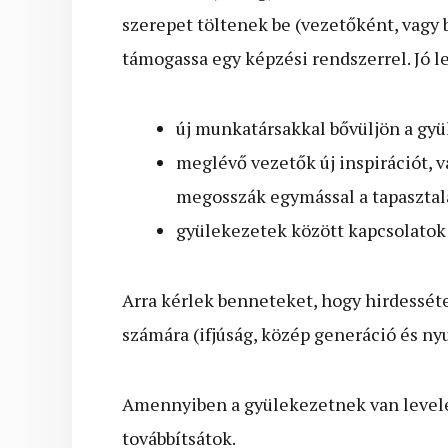
szerepet töltenek be (vezetőként, vagy 
támogassa egy képzési rendszerrel. Jó le
új munkatársakkal bővüljön a gyü
meglévő vezetők új inspirációt, v
megosszák egymással a tapasztala
gyülekezetek között kapcsolatok
Arra kérlek benneteket, hogy hirdessé
számára (ifjúság, közép generáció és ny
Amennyiben a gyülekezetnek van levelez
továbbítsátok.