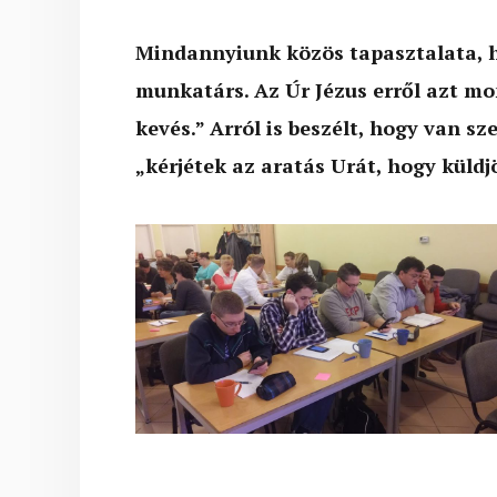
Mindannyiunk közös tapasztalata, h
munkatárs. Az Úr Jézus erről azt mo
kevés.” Arról is beszélt, hogy van s
„kérjétek az aratás Urát, hogy küld