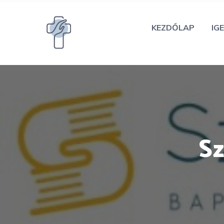
Kilépés
a
KEZDŐLAP
IGE
tartalomba
Sz