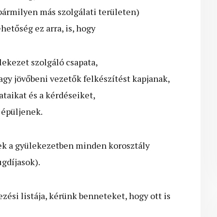
bármilyen más szolgálati területen)
hetőség ez arra, is, hogy
lekezet szolgáló csapata,
agy jövőbeni vezetők felkészítést kapjanak,
taikat és a kérdéseiket,
 épüljenek.
tek a gyülekezetben minden korosztály
ugdíjasok).
ési listája, kérünk benneteket, hogy ott is