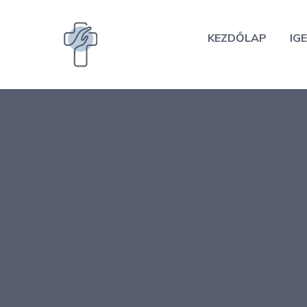
Kilépés
a
KEZDŐLAP
IGE
tartalomba