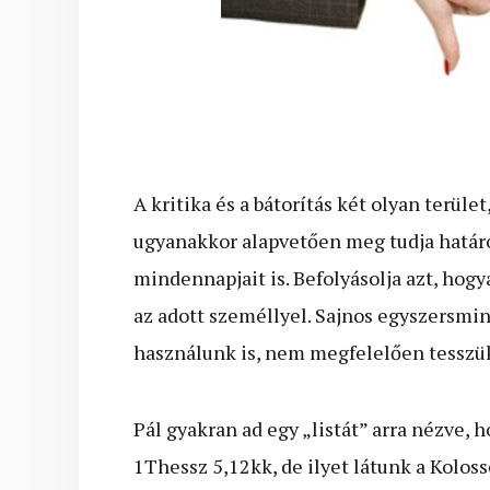
A kritika és a bátorítás két olyan terül
ugyanakkor alapvetően meg tudja határo
mindennapjait is. Befolyásolja azt, hog
az adott személlyel. Sajnos egyszersmin
használunk is, nem megfelelően tesszü
Pál gyakran ad egy „listát” arra nézve, 
1Thessz 5,12kk, de ilyet látunk a Kolossé 