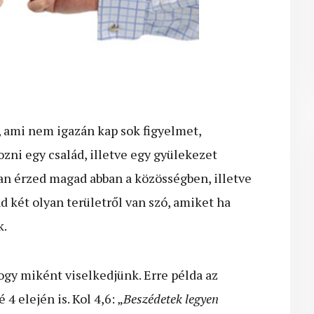
et, ami nem igazán kap sok figyelmet,
zni egy család, illetve egy gyülekezet
yan érzed magad abban a közösségben, illetve
d két olyan területről van szó, amiket ha
k.
hogy miként viselkedjünk. Erre példa az
4 elején is. Kol 4,6: „
Beszédetek legyen