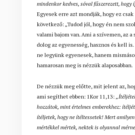
mindenkor kedves, sóval fűszerezett, hogy í
Egyesek erre azt mondják, hogy ez csak
következő: „Tudod jól, hogy én nem sz
valami bajom van. Ami a szívemen, az a 
dolog az egyenesség, hasznos és kell is. 
ne legyünk egyenesek, hanem mismásolj
hamarosan meg is nézzük alaposabban.
De nézzük meg előtte, mit jelent az, hog
ami segíthet ebben: 1Kor 11,13:
„Ítéljé
hozzátok, mint értelmes emberekhez: ítélj
ítéljetek, hogy ne ítéltessetek! Mert amilyen 
mértékkel mértek, nektek is olyannal mérne