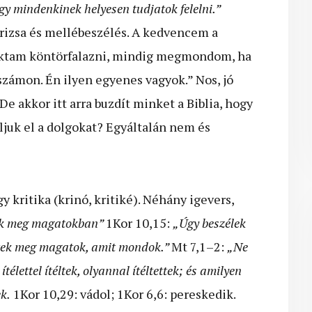
gy mindenkinek helyesen tudjatok felelni.”
 rizsa és mellébeszélés. A kedvencem a
oktam köntörfalazni, mindig megmondom, ha
számon. Én ilyen egyenes vagyok.” Nos, jó
De akkor itt arra buzdít minket a Biblia, hogy
uk el a dolgokat? Egyáltalán nem és
y kritika (krinó, kritiké). Néhány igevers,
tek meg magatokban”
1Kor 10,15:
„Úgy beszélek
étek meg magatok, amit mondok.”
Mt 7,1–2:
„Ne
ítélettel ítéltek, olyannal ítéltettek; és amilyen
k.
1Kor 10,29: vádol; 1Kor 6,6: pereskedik.