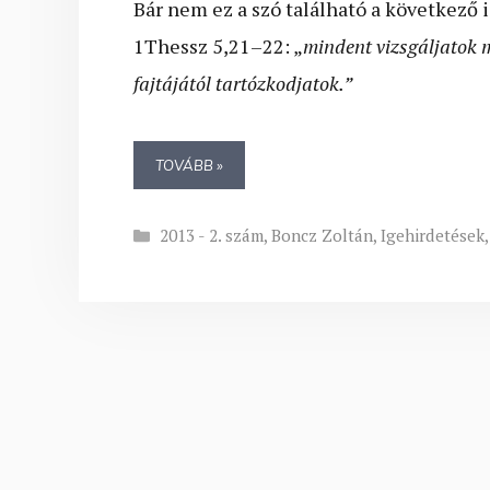
Bár nem ez a szó található a következő i
1Thessz 5,21–22: „
mindent vizsgáljatok 
fajtájától tartózkodjatok.”
TOVÁBB »
Kategória
2013 - 2. szám
,
Boncz Zoltán
,
Igehirdetések