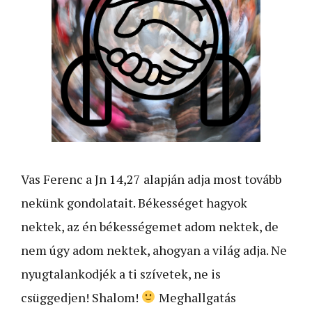
Vas Ferenc a Jn 14,27 alapján adja most tovább
nekünk gondolatait. Békességet hagyok
nektek, az én békességemet adom nektek, de
nem úgy adom nektek, ahogyan a világ adja. Ne
nyugtalankodjék a ti szívetek, ne is
csüggedjen! Shalom!
Meghallgatás