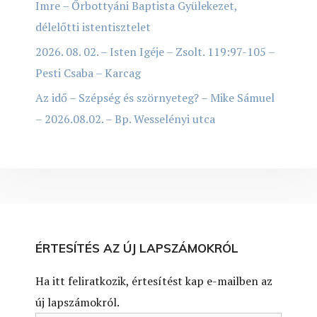
Imre – Őrbottyáni Baptista Gyülekezet,
délelőtti istentisztelet
2026. 08. 02. – Isten Igéje – Zsolt. 119:97-105 –
Pesti Csaba – Karcag
Az idő – Szépség és szörnyeteg? – Mike Sámuel
– 2026.08.02. – Bp. Wesselényi utca
ÉRTESÍTÉS AZ ÚJ LAPSZÁMOKRÓL
Ha itt feliratkozik, értesítést kap e-mailben az
új lapszámokról.