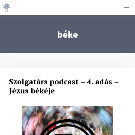
Kilépés
M
a
tartalomba
béke
Szolgatárs podcast – 4. adás –
Jézus békéje