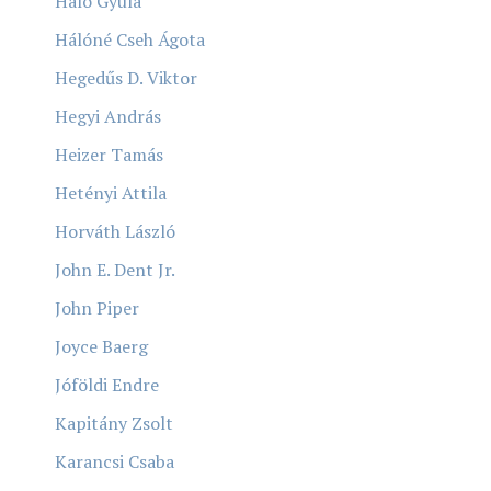
Háló Gyula
Hálóné Cseh Ágota
Hegedűs D. Viktor
Hegyi András
Heizer Tamás
Hetényi Attila
Horváth László
John E. Dent Jr.
John Piper
Joyce Baerg
Jóföldi Endre
Kapitány Zsolt
Karancsi Csaba