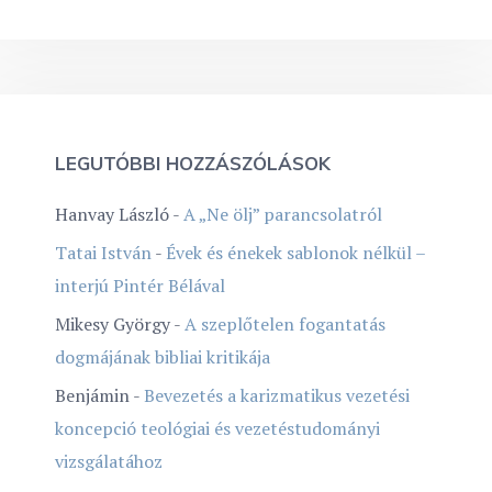
LEGUTÓBBI HOZZÁSZÓLÁSOK
Hanvay László
-
A „Ne ölj” parancsolatról
Tatai István
-
Évek és énekek sablonok nélkül –
interjú Pintér Bélával
Mikesy György
-
A szeplőtelen fogantatás
dogmájának bibliai kritikája
Benjámin
-
Bevezetés a karizmatikus vezetési
koncepció teológiai és vezetéstudományi
vizsgálatához