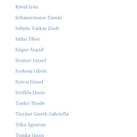
Rövid Irén
Schauermann Tamás
Sebján-Farkas Zsolt
Sitku Tibor
Sógor Árpád
Steiner József
Szebeni Olivér
Szécsi József
Szöllős János
Tankó Tünde
Tiszáné Gneth Gabriella
Tóka Ágoston
Tomka János