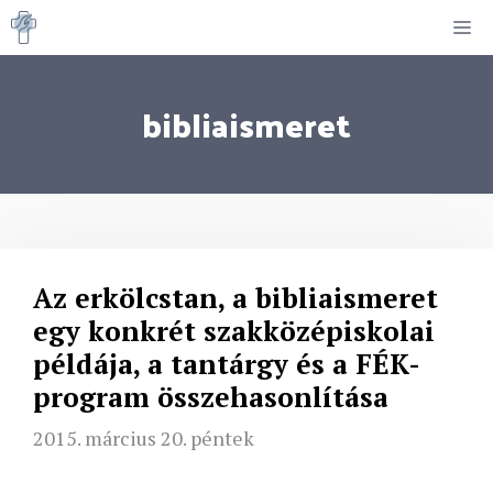
Kilépés
M
a
tartalomba
bibliaismeret
Az erkölcstan, a bibliaismeret
egy konkrét szakközépiskolai
példája, a tantárgy és a FÉK-
program összehasonlítása
2015. március 20. péntek