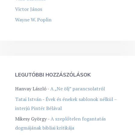
Victor János
Wayne W. Poplin
LEGUTÓBBI HOZZÁSZÓLÁSOK
Hanvay László
-
A „Ne ölj” parancsolatról
Tatai István
-
Évek és énekek sablonok nélkül –
interjú Pintér Bélával
Mikesy György
-
A szeplőtelen fogantatás
dogmájának bibliai kritikája