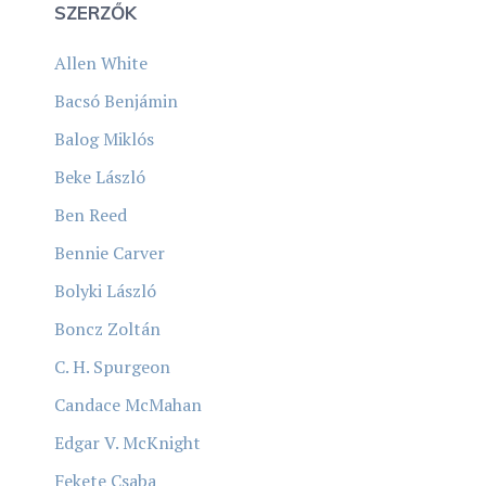
SZERZŐK
Allen White
Bacsó Benjámin
Balog Miklós
Beke László
Ben Reed
Bennie Carver
Bolyki László
Boncz Zoltán
C. H. Spurgeon
Candace McMahan
Edgar V. McKnight
Fekete Csaba