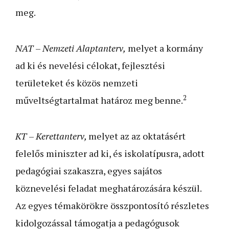
meg.
NAT
–
Nemzeti Alaptanterv,
melyet a kormány
ad ki és nevelési célokat, fejlesztési
területeket és közös nemzeti
2
műveltségtartalmat határoz meg benne.
KT
–
Kerettanterv,
melyet az az oktatásért
felelős miniszter ad ki, és iskolatípusra, adott
pedagógiai szakaszra, egyes sajátos
köznevelési feladat meghatározására készül.
Az egyes témakörökre összpontosító részletes
kidolgozással támogatja a pedagógusok