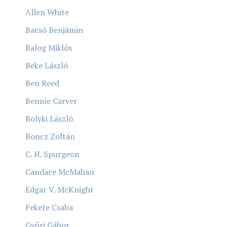
Allen White
Bacsó Benjámin
Balog Miklós
Beke László
Ben Reed
Bennie Carver
Bolyki László
Boncz Zoltán
C. H. Spurgeon
Candace McMahan
Edgar V. McKnight
Fekete Csaba
Győri Gábor