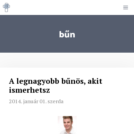
Kilépés
M
a
tartalomba
bűn
A legnagyobb bűnös, akit
ismerhetsz
2014. január 01. szerda