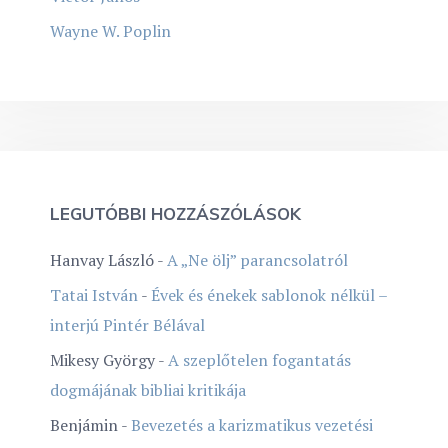
Wayne W. Poplin
LEGUTÓBBI HOZZÁSZÓLÁSOK
Hanvay László
-
A „Ne ölj” parancsolatról
Tatai István
-
Évek és énekek sablonok nélkül –
interjú Pintér Bélával
Mikesy György
-
A szeplőtelen fogantatás
dogmájának bibliai kritikája
Benjámin
-
Bevezetés a karizmatikus vezetési