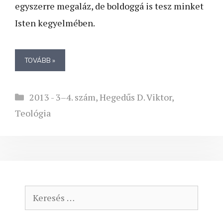
egyszerre megaláz, de boldoggá is tesz minket
Isten kegyelmében.
TOVÁBB »
Kategória
2013 - 3–4. szám
,
Hegedűs D. Viktor
,
Teológia
Keresés: