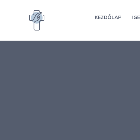
Kilépés
a
KEZDŐLAP
IGE
tartalomba