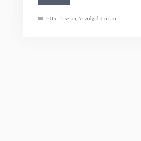
Kategória
2013 - 2. szám
,
A szolgálat útján