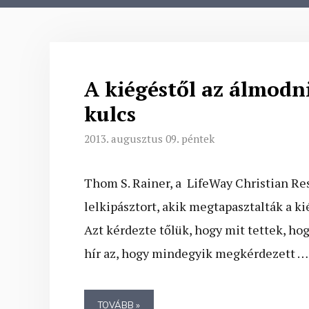
A kiégéstől az álmodni
kulcs
2013. augusztus 09. péntek
Thom S. Rainer, a LifeWay Christian R
lelkipásztort, akik megtapasztalták a ki
Azt kérdezte tőlük, hogy mit tettek, hogy
hír az, hogy mindegyik megkérdezett …
TOVÁBB »