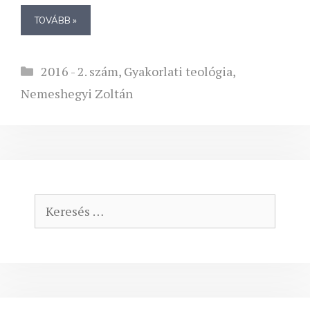
TOVÁBB »
Kategória
2016 - 2. szám
,
Gyakorlati teológia
,
Nemeshegyi Zoltán
Keresés: