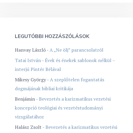
LEGUTÓBBI HOZZÁSZÓLÁSOK
Hanvay László
-
A „Ne ölj” parancsolatról
Tatai István
-
Évek és énekek sablonok nélkül –
interjú Pintér Bélával
Mikesy György
-
A szeplőtelen fogantatás
dogmájának bibliai kritikája
Benjámin
-
Bevezetés a karizmatikus vezetési
koncepció teológiai és vezetéstudományi
vizsgálatához
Halász Zsolt
-
Bevezetés a karizmatikus vezetési