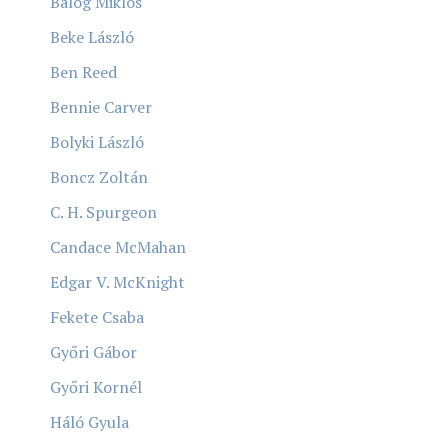
Balog Miklós
Beke László
Ben Reed
Bennie Carver
Bolyki László
Boncz Zoltán
C. H. Spurgeon
Candace McMahan
Edgar V. McKnight
Fekete Csaba
Győri Gábor
Győri Kornél
Háló Gyula