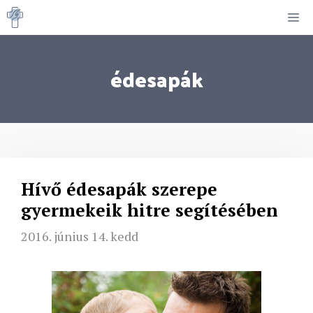
Kilépés
M
a
tartalomba
édesapák
Hívő édesapák szerepe
gyermekeik hitre segítésében
2016. június 14. kedd