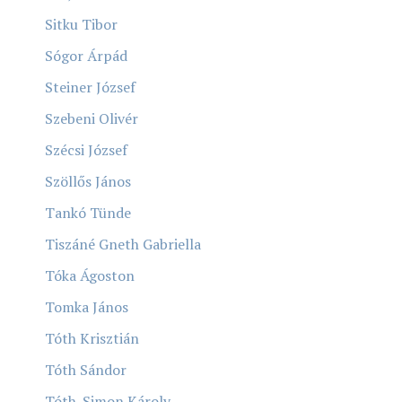
Sitku Tibor
Sógor Árpád
Steiner József
Szebeni Olivér
Szécsi József
Szöllős János
Tankó Tünde
Tiszáné Gneth Gabriella
Tóka Ágoston
Tomka János
Tóth Krisztián
Tóth Sándor
Tóth-Simon Károly