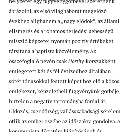
helyzetét egy függ­­­­­­­­­­­­­­­­­vénygörbével szeretnénk
ábrázolni, az első világháborút megelőző
évekhez alighanem a „nagy elődök”, az állami
elismerés és a rohamos terjedési sebességű
misszió képzetei nyomán pozitív értékeket
társítana a baptista közvélemény. Az
összefoglaló nevén csak
Horthy
-korszakként
emlegetett két és fél évtizedhez általában
sötét tónusokkal festett képet hoz elő a közös
emlékezet, képzeletbeli függvényünk görbéje
hirtelen a negatív tartományba fordul át.
Üldözés, csendőrség, vallásszabadsági sérelem
ötlik az ember eszébe az időszakra gondolva. A
kommunista diktatúra kiépítésének és