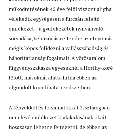
működtetésének 45 éve felől viszont aligha
vélekedik egységesen a furcsán felejtő
emlékezet – a gyülekezetek nyilvánvaló
sorvadása, behúzódása ellenére az elnyomás
mégis képes felidézni a vallásszabadság és
háborítatlanság fogalmait. A vörösuralom
függvényszakasza egyeseknél a Horthy-koré
fölött, másoknál alatta futna ebben az
elgondolt koordináta-rendszerben.
A tényekkel és folyamatokkal összhangban
nem lévő emlékezet kialakulásának okait
hosszasan lehetne fejtegetni, de ebben az