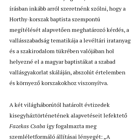
írásban inkább arról szeretnénk szólni, hogy a
Horthy-korszak baptista szempontú
megítélését alapvetően meghatározó kérdés, a
vallásszabadság tematikája a levéltári iratanyag
és a szakirodalom tükrében valójában hol
helyezné el a magyar baptistákat a szabad
vallásgyakorlat skáláján, abszolút értelemben
és környező korszakokhoz viszonyítva.
A két világháborútól határolt évtizedek
kisegyháztörté­ne­tének alapvetéseit lefektető
Fazekas Csaba
így fogalmazta meg
szemléletformáló állításai lényegét: „A