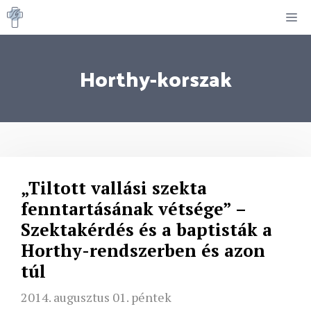
Kilépés
M
a
tartalomba
Horthy-korszak
„Tiltott vallási szekta
fenntartásának vétsége” –
Szektakérdés és a baptisták a
Horthy-rendszerben és azon
túl
2014. augusztus 01. péntek