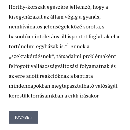
Horthy-korszak egészére jellemző, hogy a
kisegyházakat az állam végig a gyanús,
nemkívánatos jelenségek közé sorolta, s
hasonlóan intoleráns álláspontot foglaltak el a
1
történelmi egyházak is.”
Ennek a
„szektakérdésnek”, társadalmi problémaként
felfogott vallásosságváltozási folyamatnak és
az erre adott reakcióknak a baptista
mindennapokban megtapasztalható valóságát
kerestük forrásainkban a cikk írásakor.
TOVÁBB »