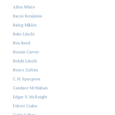
Allen White
Bacsó Benjámin
Balog Miklós
Beke László
Ben Reed
Bennie Carver
Bolyki László
Boncz Zoltán
C. H. Spurgeon
Candace McMahan
Edgar V. McKnight
Fekete Csaba
Győri Gábor