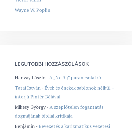
Wayne W. Poplin
LEGUTÓBBI HOZZÁSZÓLÁSOK
Hanvay László
-
A „Ne ölj” parancsolatról
Tatai István
-
Évek és énekek sablonok nélkül –
interjú Pintér Bélával
Mikesy György
-
A szeplőtelen fogantatás
dogmájának bibliai kritikája
Benjámin
-
Bevezetés a karizmatikus vezetési