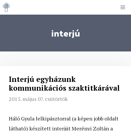
Kilépés
M
a
tartalomba
interjú
Interjú egyházunk
kommunikációs szaktitkárával
2015. május 07. csütörtök
Háló Gyula lelkipásztorral (a képen jobb oldalt
látható) készített interjút Merényi Zoltán a