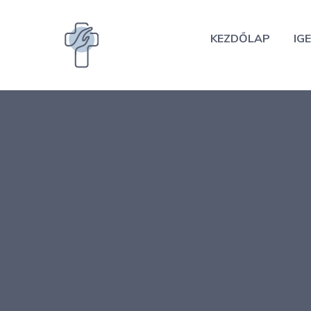
Kilépés
a
KEZDŐLAP
IGE
tartalomba