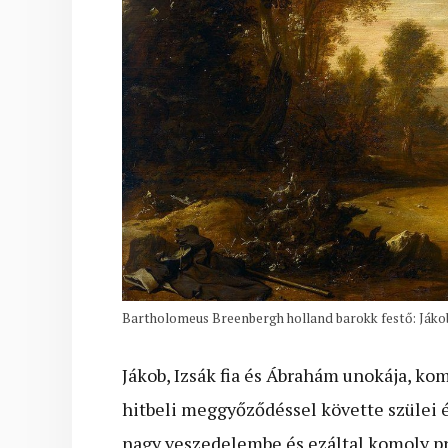
Bartholomeus Breenbergh holland barokk festő: Jákob
Jákob, Izsák fia és Ábrahám unokája, kom
hitbeli meggyőződéssel követte szülei é
nagy veszedelembe és ezáltal komoly pró