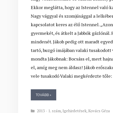
Ekkor meglátta, hogy az Istennel való k
Nagy vággyal és szomjúsággal a lelkébe
kapcsolatot keres az élő Istennel. „Azon
gyermekét, és átkelt a Jabbók gázlónál. 
mindenét. Jákob pedig ott maradt egyed
tartó, buzgó imájában valaki tusakodott
mondta Jákobnak: Bocsáss el, mert hajna
el, amíg meg nem áldasz! Jákob erősza
vele tusakodó Valaki megkérdezte tőle: „
TOVÁBB »
Kategória
2013 - 1. szám
,
Igehirdetések
,
Kovács Géza