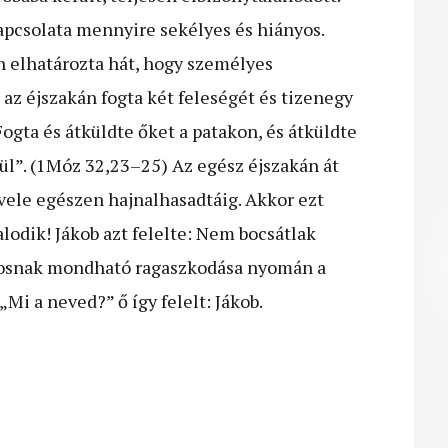
apcsolata mennyire sekélyes és hiányos.
n elhatározta hát, hogy személyes
 az éjszakán fogta két feleségét és tizenegy
Fogta és átküldte őket a patakon, és átküldte
ül”. (1Móz 32,23–25) Az egész éjszakán át
 vele egészen hajnalhasadtáig. Akkor ezt
lodik! Jákob azt felelte: Nem bocsátlak
kosnak mondható ragaszkodása nyomán a
Mi a neved?” ő így felelt: Jákob.