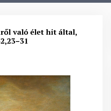
ről való élet hit által,
32,23–31