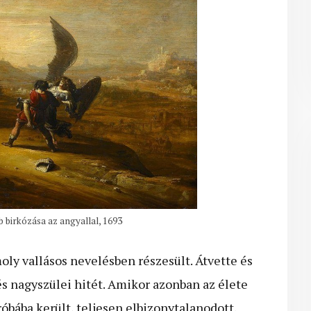
 birkózása az angyallal, 1693
oly vallásos nevelésben részesült. Átvette és
s nagyszülei hitét. Amikor azonban az élete
bába került, teljesen elbizonytalanodott.