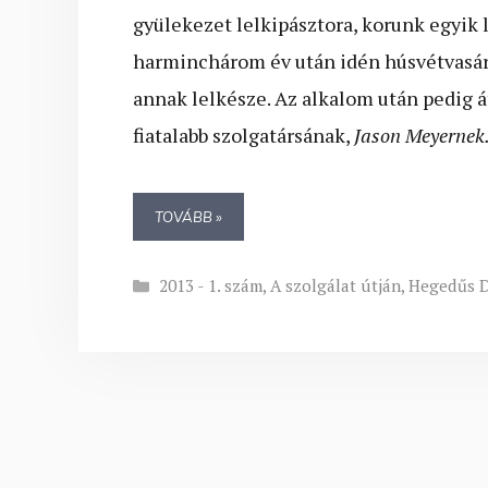
gyülekezet lelkipásztora, korunk egyik
harminchárom év után idén húsvétvasárn
annak lelkésze. Az alkalom után pedig át
fiatalabb szolgatársának,
Jason Meyernek
TOVÁBB »
Kategória
2013 - 1. szám
,
A szolgálat útján
,
Hegedűs D