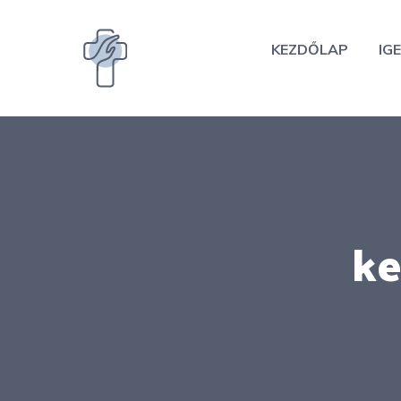
Kilépés
a
KEZDŐLAP
IGE
tartalomba
ke