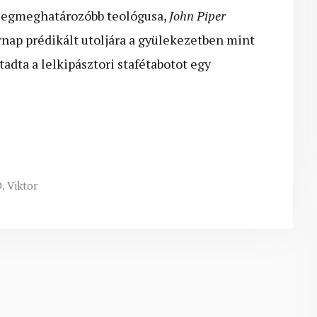
 legmeghatározóbb teológusa,
John Piper
ap prédikált utoljára a gyülekezetben mint
adta a lelkipásztori stafétabotot egy
.
. Viktor