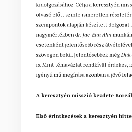
kidolgozásához. Célja a keresztyén miss
olvasó előtt szinte ismeretlen részlet
szempontok alapján készített dolgozat. 
nagymértékben d
r. Jae-Eun Ahn
munkáir
esetenként jelentősebb rész átvételével
szövegen belül. Jelentősebbek még
Duk
is. Mint témavázlat rendkívül érdekes, 
igényű mű megírása azonban a jövő felada
A keresztyén misszió kezdete Koreá
Első érintkezések a keresztyén hitte