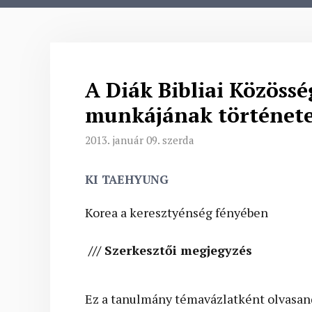
A Diák Bibliai Közöss
munkájának története 
2013. január 09. szerda
KI TAEHYUNG
Korea a keresztyénség fényében
///
Szerkesztői megjegyzés
Ez a tanulmány témavázlatként olvasand