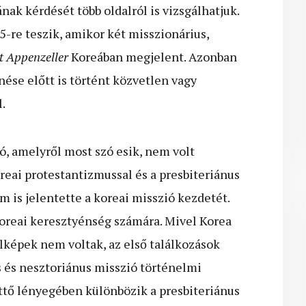
k kérdését több oldalról is vizsgálhatjuk.
5-re teszik, amikor két misszionárius,
t Appenzeller
Koreában megjelent. Azonban
ése előtt is történt közvetlen vagy
.
ó, amelyről most szó esik, nem volt
eai protestantizmussal és a presbiteriánus
m is jelentette a koreai misszió kezdetét.
koreai keresztyénség számára. Mivel Korea
lképek nem voltak, az első találkozások
s és nesztoriánus misszió történelmi
tő lényegében különbözik a presbiteriánus