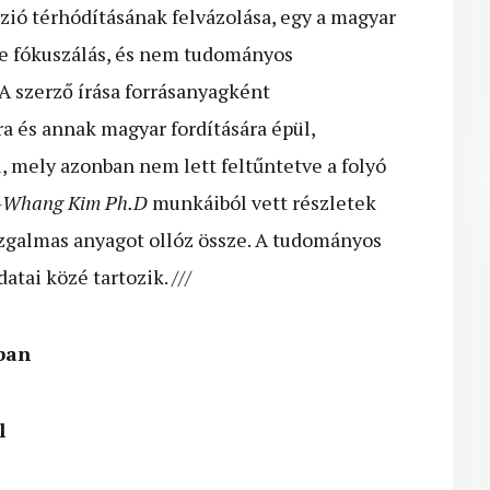
zió térhódításának felvázolása, egy a magyar
ére fókuszálás, és nem tudományos
A szerző írása forrásanyagként
a és annak magyar fordítására épül,
, mely azonban nem lett feltűntetve a folyó
-Whang Kim Ph.D
munkáiból vett részletek
izgalmas anyagot ollóz össze. A tudományos
tai közé tartozik. ///
ban
l