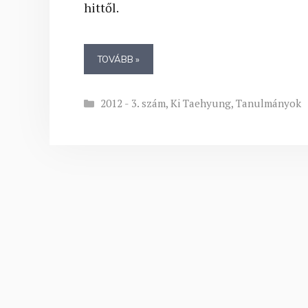
hittől.
TOVÁBB »
Kategória
2012 - 3. szám
,
Ki Taehyung
,
Tanulmányok