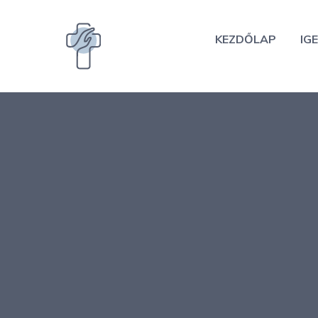
Kilépés
a
KEZDŐLAP
IGE
tartalomba