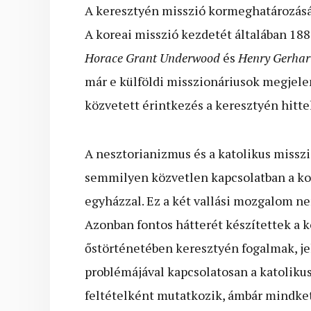
A keresztyén misszió kormeghatározásána
A koreai misszió kezdetét általában 188
Horace Grant
Underwood
és
Henry Gerhar
már e külföldi misszionáriusok megjelen
közvetett érintkezés a keresztyén hittel
A nesztorianizmus és a katolikus misszi
semmilyen közvetlen kapcsolatban a kor
egyházzal. Ez a két vallási mozgalom ne
Azonban fontos hátterét készítettek a 
őstörténetében keresztyén fogalmak, je
problémájával kapcsolatosan a katoliku
feltételként mutatkozik, ámbár mindket