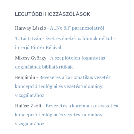
LEGUTÓBBI HOZZÁSZÓLÁSOK
Hanvay László
-
A „Ne ölj” parancsolatról
Tatai István
-
Évek és énekek sablonok nélkül –
interjú Pintér Bélával
Mikesy György
-
A szeplőtelen fogantatás
dogmájának bibliai kritikája
Benjámin
-
Bevezetés a karizmatikus vezetési
koncepció teológiai és vezetéstudományi
vizsgálatához
Halász Zsolt
-
Bevezetés a karizmatikus vezetési
koncepció teológiai és vezetéstudományi
vizsgálatához