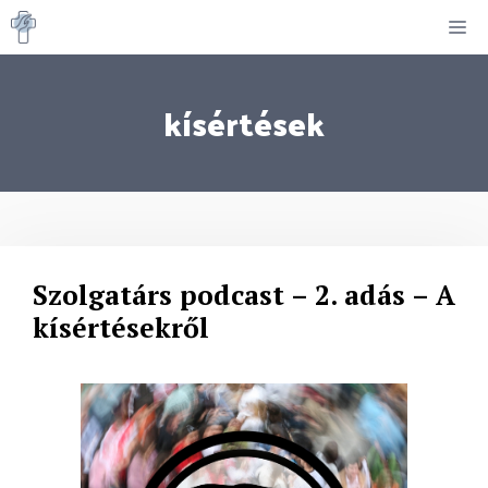
Kilépés
M
a
tartalomba
kísértések
Szolgatárs podcast – 2. adás – A
kísértésekről