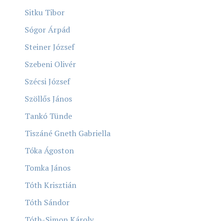
Sitku Tibor
Sógor Árpád
Steiner József
Szebeni Olivér
Szécsi József
Szöllős János
Tankó Tünde
Tiszáné Gneth Gabriella
Tóka Ágoston
Tomka János
Tóth Krisztián
Tóth Sándor
Tóth-Simon Károly