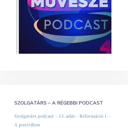
SZOLGATÁRS – A RÉGEBBI PODCAST
Szolgatárs podcast – 13. adás – Reformáció 1. –
A pusztában