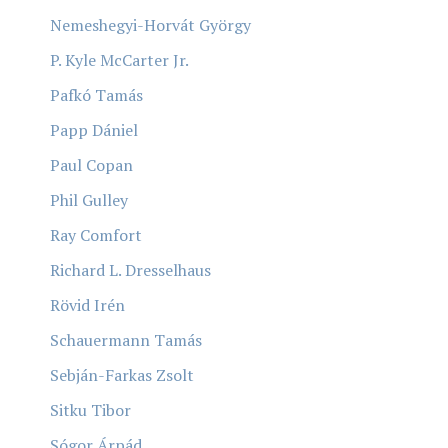
Nemeshegyi-Horvát György
P. Kyle McCarter Jr.
Pafkó Tamás
Papp Dániel
Paul Copan
Phil Gulley
Ray Comfort
Richard L. Dresselhaus
Rövid Irén
Schauermann Tamás
Sebján-Farkas Zsolt
Sitku Tibor
Sógor Árpád