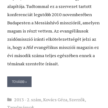
alapítója. Tudtommal ez a szervezet tartott
konferenciát legutóbb 2010 novemberében
Budapesten a Messiáshívő misszióról, amelyen
magam is részt vettem. Az evangélikusok
zsidómisszió iránti elkötelezettségét jelzi az
is, hogy a
Híd
evangélikus missziói magazin ez
évi második száma teljes egészében ennek a
témának szentelte írásait.
TOVÁBB »
Kategória
2013 - 2. szám
,
Kovács Géza
,
Szerzők
,
Tanulmányok