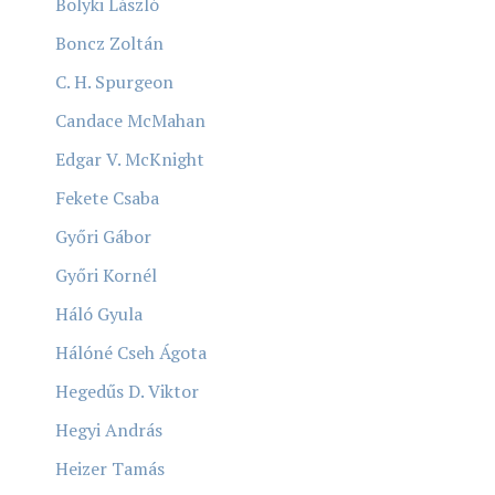
Bolyki László
Boncz Zoltán
C. H. Spurgeon
Candace McMahan
Edgar V. McKnight
Fekete Csaba
Győri Gábor
Győri Kornél
Háló Gyula
Hálóné Cseh Ágota
Hegedűs D. Viktor
Hegyi András
Heizer Tamás