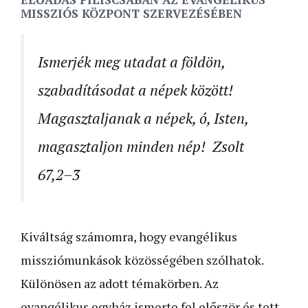
MISSZIÓS KÖZPONT SZERVEZÉSÉBEN
Ismerjék meg utadat a földön,
szabadításodat a népek között!
Magasztaljanak a népek, ó, Isten,
magasztaljon minden nép!
Zsolt
67,2–3
Kiváltság számomra, hogy evangélikus
missziómunkások közösségében szólhatok.
Különösen az adott témakörben. Az
evangélikus egyház ismerte fel először és tett