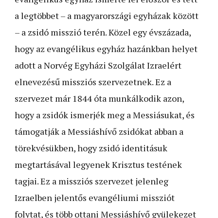
a legtöbbet – a magyarországi egyházak között
– a zsidó misszió terén. Közel egy évszázada,
hogy az evangélikus egyház hazánkban helyet
adott a Norvég Egyházi Szolgálat Izraelért
elnevezésű missziós szervezetnek. Ez a
szervezet már 1844 óta munkálkodik azon,
hogy a zsidók ismerjék meg a Messiásukat, és
támogatják a Messiáshívő zsidókat abban a
törekvésükben, hogy zsidó identitásuk
megtartásával legyenek Krisztus testének
tagjai. Ez a missziós szervezet jelenleg
Izraelben jelentős evangéliumi missziót
folytat, és több ottani Messiáshívő gyülekezet