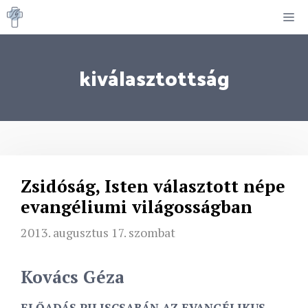
Kilépés
M
a
tartalomba
kiválasztottság
Zsidóság, Isten választott népe
evangéliumi világosságban
2013. augusztus 17. szombat
Kovács Géza
ELŐADÁS PILISCSABÁN AZ EVANGÉLIKUS