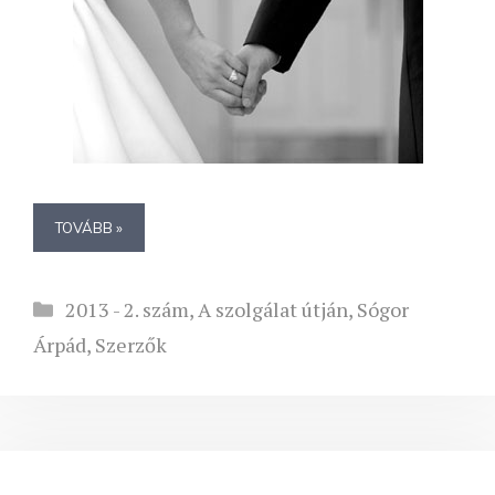
TOVÁBB »
Kategória
2013 - 2. szám
,
A szolgálat útján
,
Sógor
Árpád
,
Szerzők