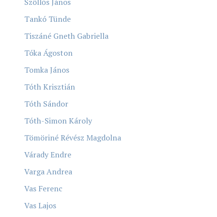
Szöllős János
Tankó Tünde
Tiszáné Gneth Gabriella
Tóka Ágoston
Tomka János
Tóth Krisztián
Tóth Sándor
Tóth-Simon Károly
Tömöriné Révész Magdolna
Várady Endre
Varga Andrea
Vas Ferenc
Vas Lajos