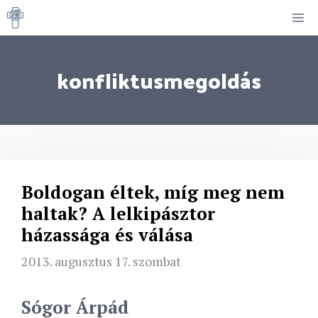
Kilépés
M
a
tartalomba
konfliktusmegoldás
Boldogan éltek, míg meg nem
haltak? A lelkipásztor
házassága és válása
2013. augusztus 17. szombat
Sógor Árpád