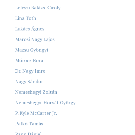
Leleszi Balázs Károly
Lina Toth
Lukács Ágnes
Marosi Nagy Lajos
Mazsu Gyöngyi
Mórocz Bora
Dr. Nagy Imre
Nagy Sándor
Nemeshegyi Zoltán
Nemeshegyi-Horvát György
P. Kyle McCarter Jr.
Pafkó Tamás
Papp Dániel