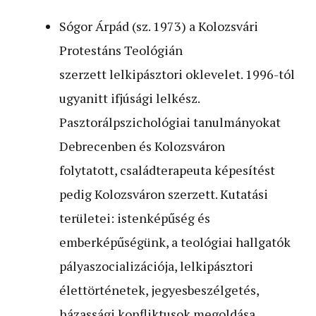
Sógor Árpád (sz. 1973) a Kolozsvári
Protestáns Teológián
szerzett lelkipásztori oklevelet. 1996-tól
ugyanitt ifjúsági lelkész.
Pasztorálpszichológiai tanulmányokat
Debrecenben és Kolozsváron
folytatott, családterapeuta képesítést
pedig Kolozsváron szerzett. Kutatási
területei: istenképűség és
emberképűségünk, a teológiai hallgatók
pályaszocializációja, lelkipásztori
élettörténetek, jegyesbeszélgetés,
házassági konfliktusok megoldása.