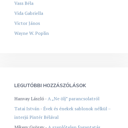
Vass Béla
Vida Gabriella
Victor János
Wayne W. Poplin
LEGUTÓBBI HOZZÁSZÓLÁSOK
Hanvay László
-
A „Ne ölj” parancsolatról
Tatai István
-
Évek és énekek sablonok nélkül –
interjú Pintér Bélával
Mikesy György
-
A szeplőtelen fogantatás