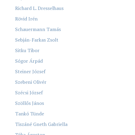
Richard L. Dresselhaus
Rövid Irén
Schauermann Tamás
Sebján-Farkas Zsolt
Sitku Tibor
Sógor Árpád
Steiner József
Szebeni Olivér
Szécsi József
Szöllős János
Tankó Tünde
Tiszáné Gneth Gabriella
Tóka Ágoston