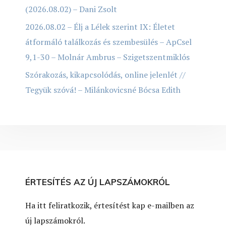
(2026.08.02) – Dani Zsolt
2026.08.02 – Élj a Lélek szerint IX: Életet
átformáló találkozás és szembesülés – ApCsel
9,1-30 – Molnár Ambrus – Szigetszentmiklós
Szórakozás, kikapcsolódás, online jelenlét //
Tegyük szóvá! – Milánkovicsné Bócsa Edith
ÉRTESÍTÉS AZ ÚJ LAPSZÁMOKRÓL
Ha itt feliratkozik, értesítést kap e-mailben az
új lapszámokról.