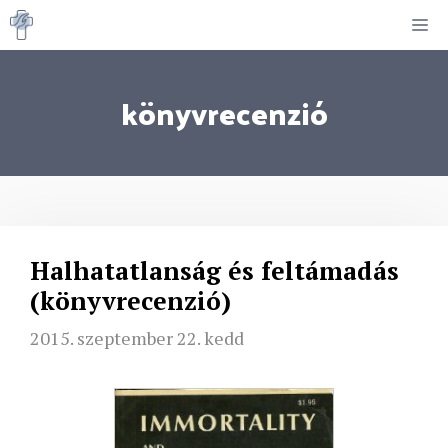
Kilépés
M
a
tartalomba
könyvrecenzió
Halhatatlanság és feltámadás
(könyvrecenzió)
2015. szeptember 22. kedd