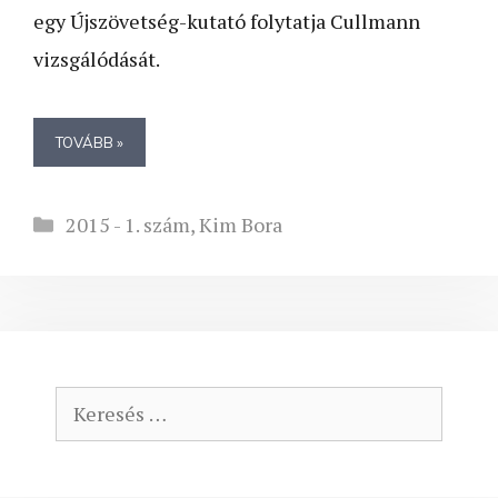
egy Újszövetség-kutató folytatja Cullmann
vizsgálódását.
TOVÁBB »
Kategória
2015 - 1. szám
,
Kim Bora
Keresés: