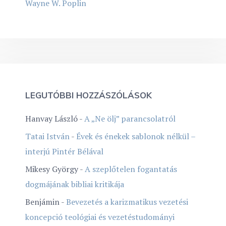
Wayne W. Poplin
LEGUTÓBBI HOZZÁSZÓLÁSOK
Hanvay László
-
A „Ne ölj” parancsolatról
Tatai István
-
Évek és énekek sablonok nélkül –
interjú Pintér Bélával
Mikesy György
-
A szeplőtelen fogantatás
dogmájának bibliai kritikája
Benjámin
-
Bevezetés a karizmatikus vezetési
koncepció teológiai és vezetéstudományi