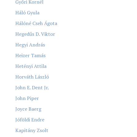
Győri Kornél
Háló Gyula
Hálóné Cseh Ágota
Hegedűs D. Viktor
Hegyi András
Heizer Tamás
Hetényi Attila
Horváth László
John E. Dent Jr.
John Piper
Joyce Baerg
Jóföldi Endre
Kapitány Zsolt