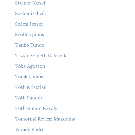
Steiner József
Szebeni Olivér
Szécsi József
Szöllős János
Tankó Tünde
Tiszáné Gneth Gabriella
Tóka Ágoston
Tomka János
Tóth Krisztián
Tóth Sándor
Tóth-Simon Károly
Tömöriné Révész Magdolna
Várady Endre