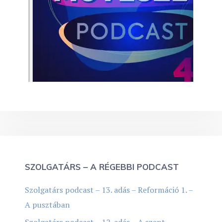
SZOLGATÁRS – A RÉGEBBI PODCAST
Szolgatárs podcast – 13. adás – Reformáció 1. –
A pusztában
Szolgatárs podcast – 12. adás – A szent