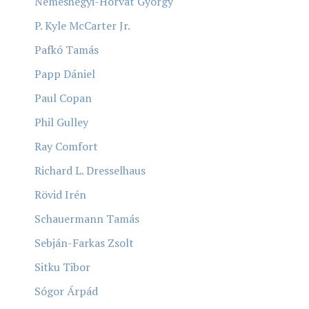
Nemeshegyi-Horvát György
P. Kyle McCarter Jr.
Pafkó Tamás
Papp Dániel
Paul Copan
Phil Gulley
Ray Comfort
Richard L. Dresselhaus
Rövid Irén
Schauermann Tamás
Sebján-Farkas Zsolt
Sitku Tibor
Sógor Árpád