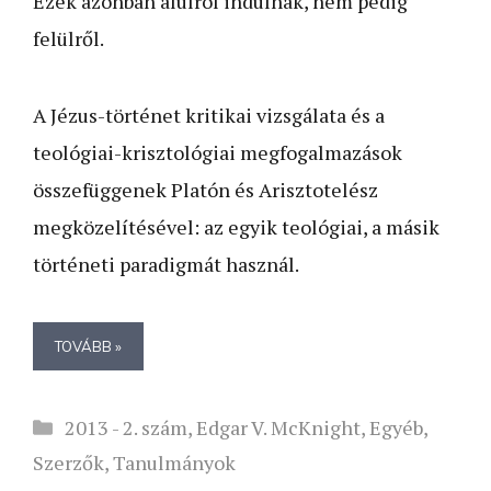
Ezek azonban alulról indulnak, nem pedig
felülről.
A Jézus-történet kritikai vizsgálata és a
teológiai-krisztológiai megfogalmazások
összefüggenek Platón és Arisztotelész
megközelítésével: az egyik teológiai, a másik
történeti paradigmát használ.
TOVÁBB »
Kategória
2013 - 2. szám
,
Edgar V. McKnight
,
Egyéb
,
Szerzők
,
Tanulmányok