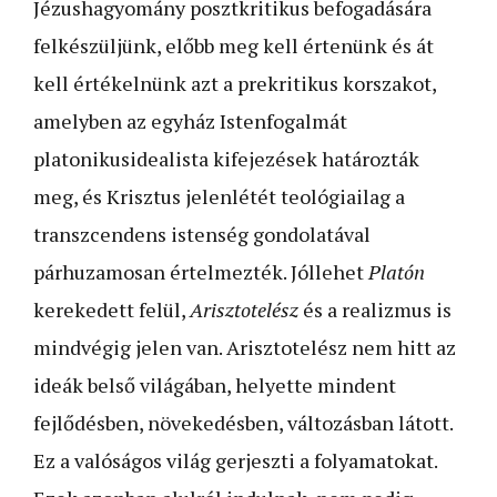
Jézushagyomány posztkritikus befogadására
felkészüljünk, előbb meg kell értenünk és át
kell értékelnünk azt a prekritikus korszakot,
amelyben az egyház Istenfogalmát
platonikusidealista kifejezések határozták
meg, és Krisztus jelenlétét teológiailag a
transzcendens istenség gondolatával
párhuzamosan értelmezték. Jóllehet
Platón
kerekedett felül,
Arisztotelész
és a realizmus is
mindvégig jelen van. Arisztotelész nem hitt az
ideák belső világában, helyette mindent
fejlődésben, növekedésben, változásban látott.
Ez a valóságos világ gerjeszti a folyamatokat.