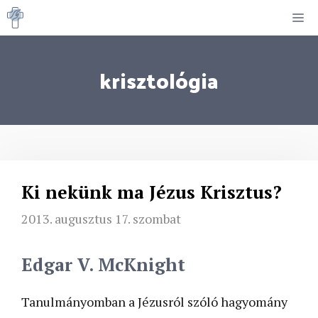
Kilépés
M
a
tartalomba
krisztológia
Ki nekünk ma Jézus Krisztus?
2013. augusztus 17. szombat
Edgar V. McKnight
Tanulmányomban a Jézusról szóló hagyomány