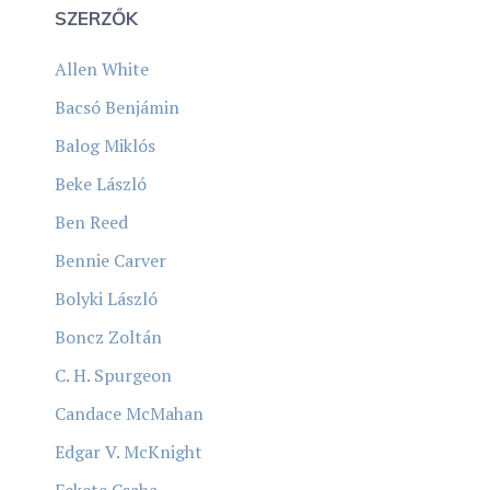
SZERZŐK
Allen White
Bacsó Benjámin
Balog Miklós
Beke László
Ben Reed
Bennie Carver
Bolyki László
Boncz Zoltán
C. H. Spurgeon
Candace McMahan
Edgar V. McKnight
Fekete Csaba