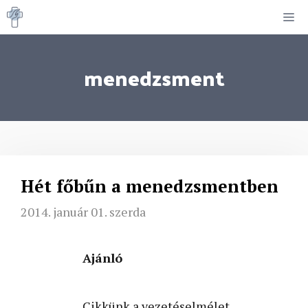
Kilépés
M
a
tartalomba
menedzsment
Hét főbűn a menedzsmentben
2014. január 01. szerda
Ajánló
Cikkünk a vezetéselmélet