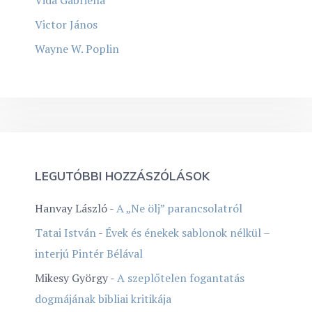
Victor János
Wayne W. Poplin
LEGUTÓBBI HOZZÁSZÓLÁSOK
Hanvay László
-
A „Ne ölj” parancsolatról
Tatai István
-
Évek és énekek sablonok nélkül –
interjú Pintér Bélával
Mikesy György
-
A szeplőtelen fogantatás
dogmájának bibliai kritikája