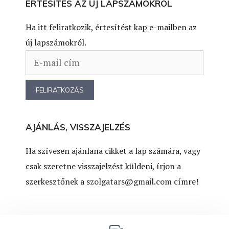
ÉRTESÍTÉS AZ ÚJ LAPSZÁMOKRÓL
Ha itt feliratkozik, értesítést kap e-mailben az
új lapszámokról.
AJÁNLÁS, VISSZAJELZÉS
Ha szívesen ajánlana cikket a lap számára, vagy
csak szeretne visszajelzést küldeni, írjon a
szerkesztőnek a
szolgatars@gmail.com
címre!