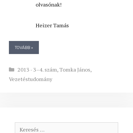
olvasónak!
Heizer Tamás
TOVÁBB »
Kategória
2013 - 3–4. szám
,
Tomka János
,
Vezetéstudomány
Keresés: