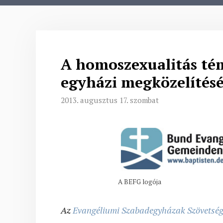
A homoszexualitás tém
egyházi megközelítésé
2013. augusztus 17. szombat
A BEFG logója
Az
Evangéliumi Szabadegyházak Szövetsé