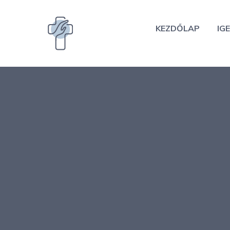
Kilépés
a
KEZDŐLAP
IGE
tartalomba