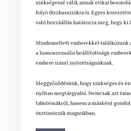
szükségessé válik annak etikai besorolá
folyó diszkussziókra is. Egyes kereszt
való hozzáállás határozza meg, hogy ki á
Mindemellett emberekkel találkozunk 
a homoszexuális beállítottságú embere
embere iránti nyitottságunknak.
Meggyőződésünk, hogy szükséges és érde
nyíltan megtárgyalni. Nemcsak azt tanu
tabutémákról, hanem a másként gondolk
ösztönözzük magunkban.