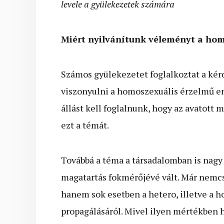
levele a gyülekezetek számára
Miért nyilvánítunk véleményt a ho
Számos gyülekezetet foglalkoztat a kér
viszonyulni a homoszexuális érzelmű em
állást kell foglalnunk, hogy az avatot
ezt a témát.
Továbbá a téma a társadalomban is nagy j
magatartás fokmérőjévé vált. Már nemcs
hanem sok esetben a hetero, illetve a h
propagálásáról. Mivel ilyen mértékben h