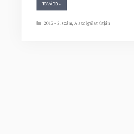
TOVÁBB »
Kategória
2013 - 2. szám
,
A szolgálat útján