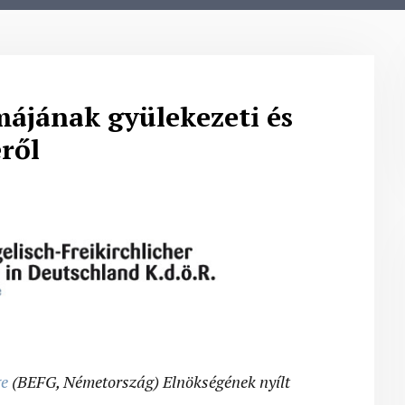
ájának gyülekezeti és
ről
ge
(BEFG, Németország) Elnökségének nyílt