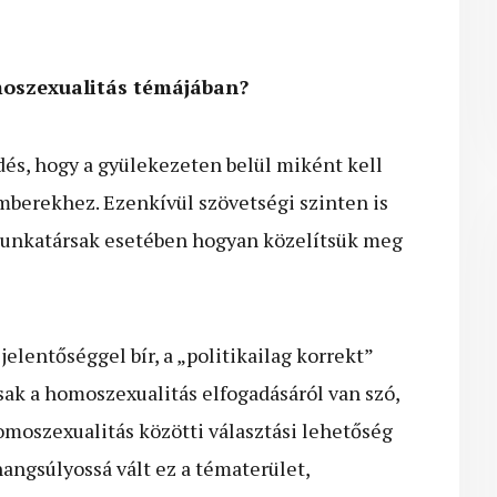
moszexualitás témájában?
dés, hogy a gyülekezeten belül miként kell
berekhez. Ezenkívül szövetségi szinten is
t munkatársak esetében hogyan közelítsük meg
elentőséggel bír, a „politikailag korrekt”
ak a homoszexualitás elfogadásáról van szó,
omoszexualitás közötti választási lehetőség
angsúlyossá vált ez a tématerület,