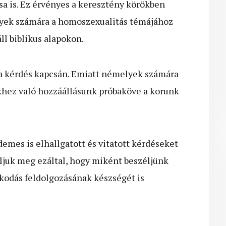
sa is. Ez érvényes a keresztény körökben
ények számára a homoszexualitás témájához
ll biblikus alapokon.
a kérdés kapcsán. Emiatt némelyek számára
khez való hozzáállásunk próbaköve a korunk
mes is elhallgatott és vitatott kérdéseket
ljuk meg ezáltal, hogy miként beszéljünk
odás feldolgozásának készségét is