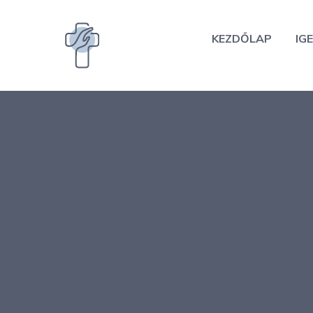
Kilépés
a
KEZDŐLAP
IGE
tartalomba