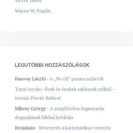
Victor János
Wayne W. Poplin
LEGUTÓBBI HOZZÁSZÓLÁSOK
Hanvay László
-
A „Ne ölj” parancsolatról
Tatai István
-
Évek és énekek sablonok nélkül –
interjú Pintér Bélával
Mikesy György
-
A szeplőtelen fogantatás
dogmájának bibliai kritikája
Benjámin
-
Bevezetés a karizmatikus vezetési