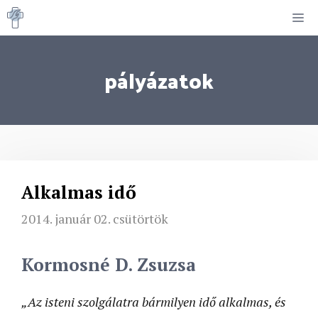
Kilépés
M
a
tartalomba
pályázatok
Alkalmas idő
2014. január 02. csütörtök
Kormosné D. Zsuzsa
„Az isteni szolgálatra bármilyen idő alkalmas, és