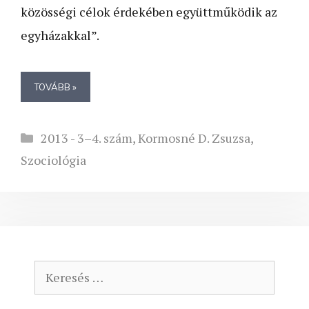
közösségi célok érdekében együttműködik az
egyházakkal”.
TOVÁBB »
Kategória
2013 - 3–4. szám
,
Kormosné D. Zsuzsa
,
Szociológia
Keresés: