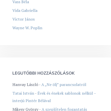
Vass Béla
Vida Gabriella
Victor János
Wayne W. Poplin
LEGUTÓBBI HOZZÁSZÓLÁSOK
Hanvay László
-
A „Ne ölj” parancsolatról
Tatai István
-
Évek és énekek sablonok nélkül –
interjú Pintér Bélával
Mikesy György
-
A szeplőtelen fogantatás