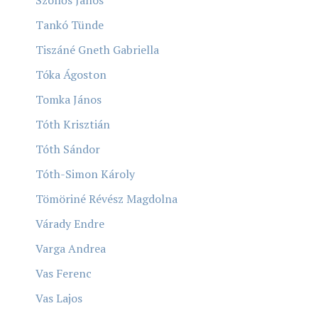
Szöllős János
Tankó Tünde
Tiszáné Gneth Gabriella
Tóka Ágoston
Tomka János
Tóth Krisztián
Tóth Sándor
Tóth-Simon Károly
Tömöriné Révész Magdolna
Várady Endre
Varga Andrea
Vas Ferenc
Vas Lajos