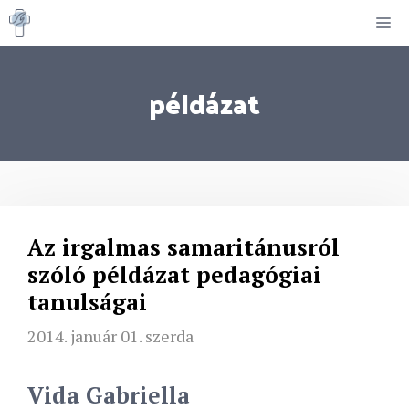
Kilépés
M
a
tartalomba
példázat
Az irgalmas samaritánusról
szóló példázat pedagógiai
tanulságai
2014. január 01. szerda
Vida Gabriella