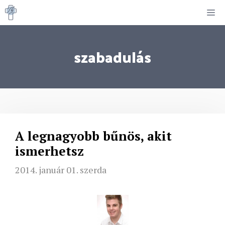
Kilépés
M
a
tartalomba
szabadulás
A legnagyobb bűnös, akit
ismerhetsz
2014. január 01. szerda