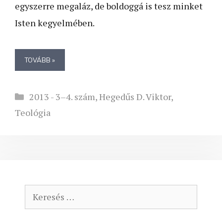
egyszerre megaláz, de boldoggá is tesz minket
Isten kegyelmében.
TOVÁBB »
Kategória
2013 - 3–4. szám
,
Hegedűs D. Viktor
,
Teológia
Keresés: