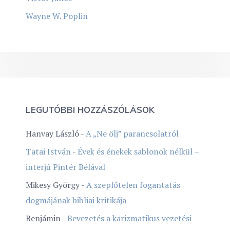
Wayne W. Poplin
LEGUTÓBBI HOZZÁSZÓLÁSOK
Hanvay László
-
A „Ne ölj” parancsolatról
Tatai István
-
Évek és énekek sablonok nélkül –
interjú Pintér Bélával
Mikesy György
-
A szeplőtelen fogantatás
dogmájának bibliai kritikája
Benjámin
-
Bevezetés a karizmatikus vezetési