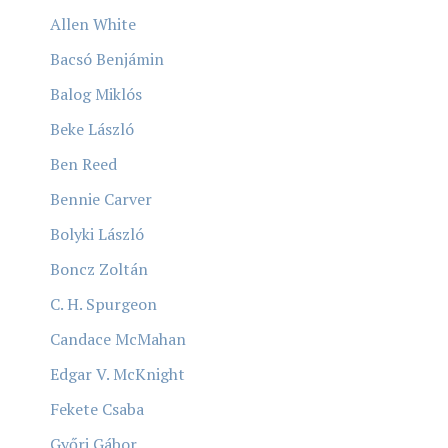
Allen White
Bacsó Benjámin
Balog Miklós
Beke László
Ben Reed
Bennie Carver
Bolyki László
Boncz Zoltán
C. H. Spurgeon
Candace McMahan
Edgar V. McKnight
Fekete Csaba
Győri Gábor