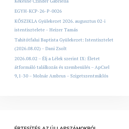
Kékesné Czinder Gabriella
EGYH-KCP-26-P-0026
KŐSZIKLA Gyülekezet 2026. augusztus 02-i
istentisztelete – Heizer Tamás
Tahitótfalui Baptista Gyülekezet: Istentisztelet
(2026.08.02) – Dani Zsolt
2026.08.02 – Élj a Lélek szerint IX: Életet
átformáló találkozás és szembesülés – ApCsel
9,1-30 – Molnár Ambrus – Szigetszentmiklós
ÉRTESÍTÉS AZ ÚJ LAPSZÁMOKRÓL