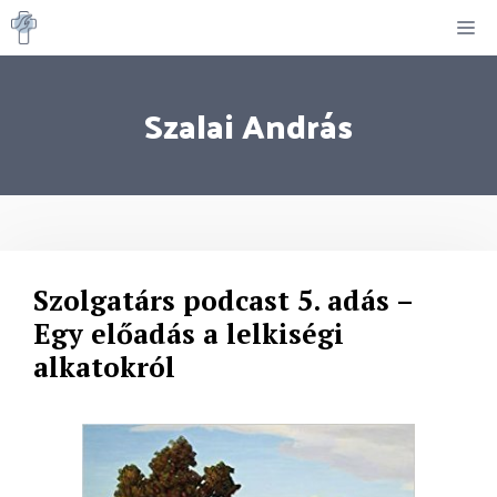
Kilépés
M
a
tartalomba
Szalai András
Szolgatárs podcast 5. adás –
Egy előadás a lelkiségi
alkatokról