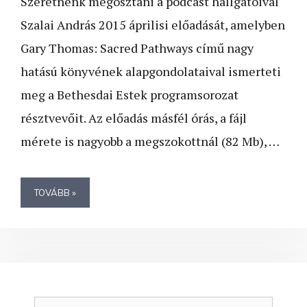
Szeretnénk megosztani a podcast hallgatóival
Szalai András 2015 áprilisi előadását, amelyben
Gary Thomas: Sacred Pathways című nagy
hatású könyvének alapgondolataival ismerteti
meg a Bethesdai Estek programsorozat
résztvevőit. Az előadás másfél órás, a fájl
mérete is nagyobb a megszokottnál (82 Mb), …
TOVÁBB »
Keresés: