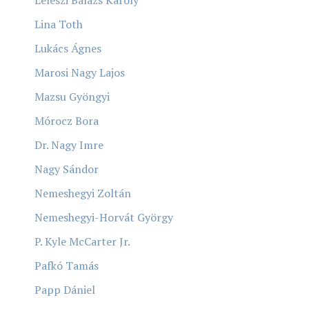
Leleszi Balázs Károly
Lina Toth
Lukács Ágnes
Marosi Nagy Lajos
Mazsu Gyöngyi
Mórocz Bora
Dr. Nagy Imre
Nagy Sándor
Nemeshegyi Zoltán
Nemeshegyi-Horvát György
P. Kyle McCarter Jr.
Pafkó Tamás
Papp Dániel